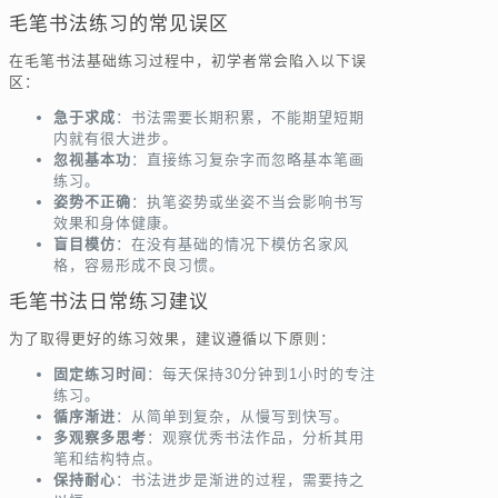
毛笔书法练习的常见误区
在毛笔书法基础练习过程中，初学者常会陷入以下误
区：
急于求成
：书法需要长期积累，不能期望短期
内就有很大进步。
忽视基本功
：直接练习复杂字而忽略基本笔画
练习。
姿势不正确
：执笔姿势或坐姿不当会影响书写
效果和身体健康。
盲目模仿
：在没有基础的情况下模仿名家风
格，容易形成不良习惯。
毛笔书法日常练习建议
为了取得更好的练习效果，建议遵循以下原则：
固定练习时间
：每天保持30分钟到1小时的专注
练习。
循序渐进
：从简单到复杂，从慢写到快写。
多观察多思考
：观察优秀书法作品，分析其用
笔和结构特点。
保持耐心
：书法进步是渐进的过程，需要持之