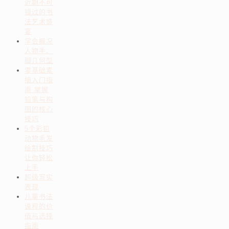
近期不可
错过的书
法艺术盛
宴
学会概况
人物手、
脚几何型
零基础素
描入门指
南 掌握
铅笔与构
图的核心
技巧
5个彩铅
动物毛发
绘制技巧
让你轻松
上手
超级写实
表现
儿童书法
课程的价
值与选择
指南