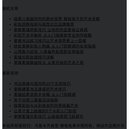
随机文章
探索儿童画创作的奇妙世界 释放孩子的艺术天赋
彩铅选购指南与高性价比品牌推荐
掌握素描阴影技巧 让你的作品更具立体感
彩铅艺术全解析 从入门指南到专业创作秘籍
掌握书法练习技巧让艺术境界更上一层楼
轻松掌握彩铅人物画 从入门到精通的实用指南
让想象力绽放 儿童画色彩搭配实用指南
素描光影处理技巧详解
掌握素描基础技法 从零开始的艺术之旅
最新咨询
书法装裱与保存的10个实用技巧
掌握硬笔书法速成的艺术技巧
素描铅笔选购全攻略 从入门到精通
亲子创意儿童画活动指南
探索彩铅与水彩结合的创意绘画艺术
让孩子爱上绘画的5个水彩入门妙招
掌握素描光影技巧 让画面质感飞跃提升
本站所有版权归：乌鲁木齐画室-赛龟兔美术馆所有，网站作品图片均