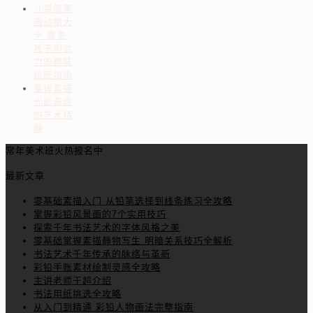
儿童简笔
画动物大
全 激发
孩子创造
力的趣味
绘画指南
掌握素描
光影表现
的艺术精
髓
常年美术班火热报名中
最新文章
零基础素描入门 从铅笔选择到线条练习全攻略
掌握彩铅风景画的7个实用技巧
探索千年书法艺术的字体风格之美
零基础掌握素描静物写生 明暗关系技巧全解析
书法艺术千年传承的脉络与革新
彩铅手账素材绘制灵感全攻略
主讲老师于超介绍
书法用纸挑选全攻略
从入门到精通 彩铅人物画法完整指南