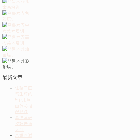
最新文章
让孩子画
笔生辉的
5个儿童
画色彩搭
配秘诀
素描基础
技巧快速
入门
墨香四溢