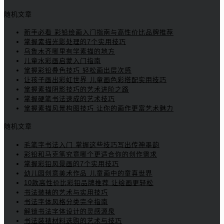
随机文章
新手必看 彩铅绘画入门指南与高性价比品牌推荐
掌握素描光影处理的7个实用技巧
乌鲁木齐哪里有学素描的地方
儿童水彩画启蒙入门指南
掌握彩铅叠色技巧 轻松画出层次感
让孩子画出彩虹世界 儿童画色彩搭配实用技巧
掌握素描阴影技巧的艺术进阶之路
掌握硬笔书法速成的艺术技巧
掌握素描风景构图技巧 让你的画作更富艺术魅力
随机文章
毛笔字书法入门 掌握这些技巧写出传神墨韵
彩铅和马克笔究竟哪个更适合你的创作需求
掌握彩铅风景画的7个实用技巧
幼儿园创意美术作品 儿童画中的童真世界
10款高性价比彩铅品牌推荐 让绘画更轻松
书法装裱的艺术与实用技巧
书法字体风格分类完全指南
解锁书法字体设计的灵感源泉
书法装裱材料选购的艺术与技巧