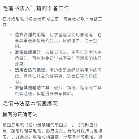
毛笔书法入门前的准备工作
在开始毛笔书法基础练习之前，需要做好以下准备工
作：
选择合适的毛笔
：初学者建议使用兼毫笔，它
兼具羊毫和狼毫的特点，软硬适中，便于控
制。
准备优质墨汁
：选择无沉淀、不晕染的书法专
用墨汁，可以避免初学者因墨汁问题影响练习
效果。
选用合适的纸张
：毛边纸是最经济实用的练习
纸，吸墨性好且价格实惠，适合日常大量练
习。
准备其他辅助工具
：砚台、镇纸、笔架等工具
虽非必须，但能提升书写体验。
毛笔书法基本笔画练习
横画的正确写法
横画是毛笔书法中最基础的笔画之一。书写时应注
意：起笔时轻按毛笔，形成圆头；行笔时保持力度均
匀，手腕要稳；收笔时稍重按，形成自然的收尾。初