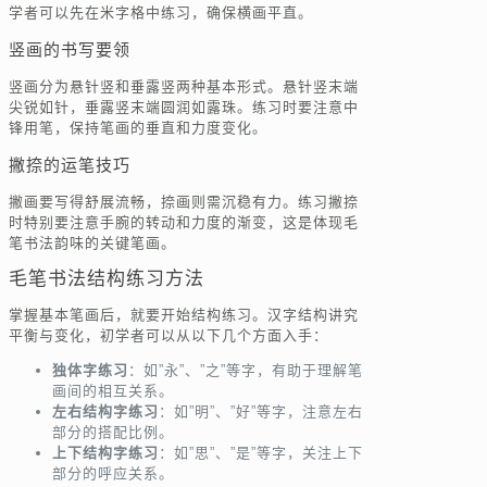
学者可以先在米字格中练习，确保横画平直。
竖画的书写要领
竖画分为悬针竖和垂露竖两种基本形式。悬针竖末端
尖锐如针，垂露竖末端圆润如露珠。练习时要注意中
锋用笔，保持笔画的垂直和力度变化。
撇捺的运笔技巧
撇画要写得舒展流畅，捺画则需沉稳有力。练习撇捺
时特别要注意手腕的转动和力度的渐变，这是体现毛
笔书法韵味的关键笔画。
毛笔书法结构练习方法
掌握基本笔画后，就要开始结构练习。汉字结构讲究
平衡与变化，初学者可以从以下几个方面入手：
独体字练习
：如”永”、”之”等字，有助于理解笔
画间的相互关系。
左右结构字练习
：如”明”、”好”等字，注意左右
部分的搭配比例。
上下结构字练习
：如”思”、”是”等字，关注上下
部分的呼应关系。