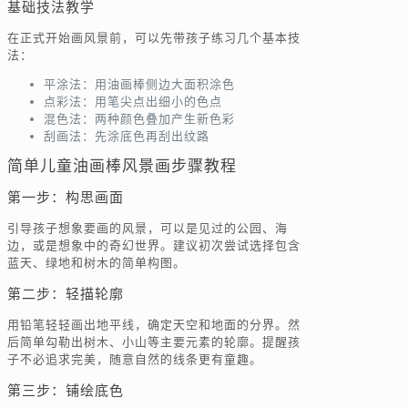
基础技法教学
在正式开始画风景前，可以先带孩子练习几个基本技
法：
平涂法：用油画棒侧边大面积涂色
点彩法：用笔尖点出细小的色点
混色法：两种颜色叠加产生新色彩
刮画法：先涂底色再刮出纹路
简单儿童油画棒风景画步骤教程
第一步：构思画面
引导孩子想象要画的风景，可以是见过的公园、海
边，或是想象中的奇幻世界。建议初次尝试选择包含
蓝天、绿地和树木的简单构图。
第二步：轻描轮廓
用铅笔轻轻画出地平线，确定天空和地面的分界。然
后简单勾勒出树木、小山等主要元素的轮廓。提醒孩
子不必追求完美，随意自然的线条更有童趣。
第三步：铺绘底色