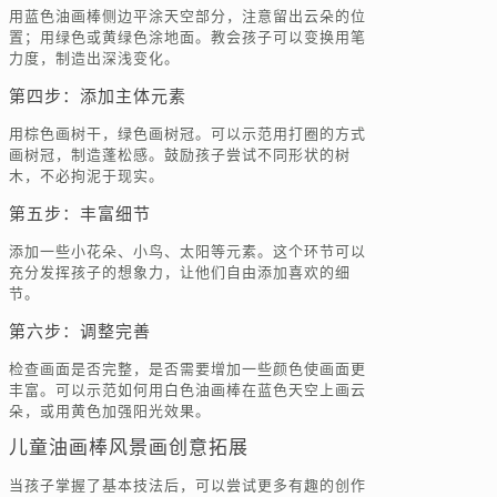
用蓝色油画棒侧边平涂天空部分，注意留出云朵的位
置；用绿色或黄绿色涂地面。教会孩子可以变换用笔
力度，制造出深浅变化。
第四步：添加主体元素
用棕色画树干，绿色画树冠。可以示范用打圈的方式
画树冠，制造蓬松感。鼓励孩子尝试不同形状的树
木，不必拘泥于现实。
第五步：丰富细节
添加一些小花朵、小鸟、太阳等元素。这个环节可以
充分发挥孩子的想象力，让他们自由添加喜欢的细
节。
第六步：调整完善
检查画面是否完整，是否需要增加一些颜色使画面更
丰富。可以示范如何用白色油画棒在蓝色天空上画云
朵，或用黄色加强阳光效果。
儿童油画棒风景画创意拓展
当孩子掌握了基本技法后，可以尝试更多有趣的创作