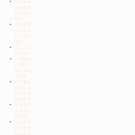
书法临摹
字帖选择
的艺术与
技巧
书法爱好
者如何挑
选毛笔与
宣纸
怎么学习
儿童画
儿童绘画
之-教你
画可爱的
小青蛙
有些像立
方体几何
模型前面
的角和边
以线条为
主要语汇
的速写
个面的形
状变化与
前后关系