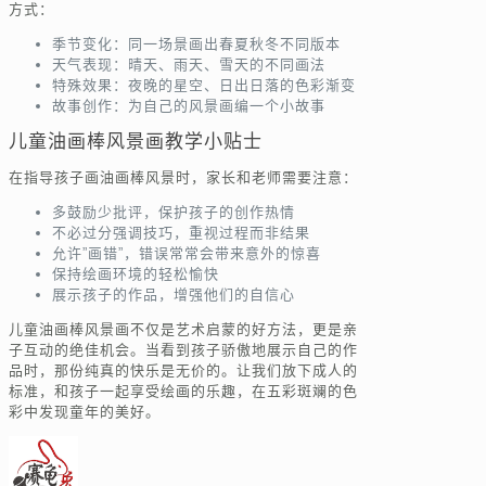
方式：
季节变化：同一场景画出春夏秋冬不同版本
天气表现：晴天、雨天、雪天的不同画法
特殊效果：夜晚的星空、日出日落的色彩渐变
故事创作：为自己的风景画编一个小故事
儿童油画棒风景画教学小贴士
在指导孩子画油画棒风景时，家长和老师需要注意：
多鼓励少批评，保护孩子的创作热情
不必过分强调技巧，重视过程而非结果
允许”画错”，错误常常会带来意外的惊喜
保持绘画环境的轻松愉快
展示孩子的作品，增强他们的自信心
儿童油画棒风景画不仅是艺术启蒙的好方法，更是亲
子互动的绝佳机会。当看到孩子骄傲地展示自己的作
品时，那份纯真的快乐是无价的。让我们放下成人的
标准，和孩子一起享受绘画的乐趣，在五彩斑斓的色
彩中发现童年的美好。