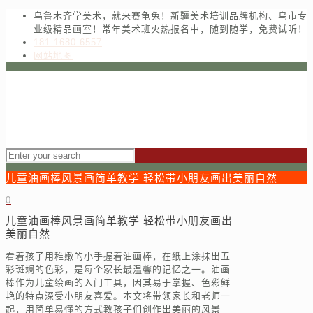
乌鲁木齐学美术，就来赛龟兔！新疆美术培训品牌机构、乌市专
业级精品画室！常年美术班火热报名中，随到随学，免费试听！
181-1680-6557
网站地图
儿童油画棒风景画简单教学 轻松带小朋友画出美丽自然
0
儿童油画棒风景画简单教学 轻松带小朋友画出
美丽自然
看着孩子用稚嫩的小手握着油画棒，在纸上涂抹出五
彩斑斓的色彩，是每个家长最温馨的记忆之一。油画
棒作为儿童绘画的入门工具，因其易于掌握、色彩鲜
艳的特点深受小朋友喜爱。本文将带领家长和老师一
起，用简单易懂的方式教孩子们创作出美丽的风景