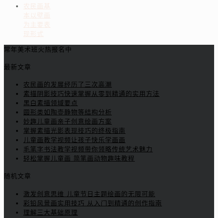
农民画基
本以壁画
为主要表
现形式
常年美术班火热报名中
最新文章
农民画的发展经历了三次高潮
素描阴影技巧快速掌握从零到精通的实用方法
黑白素描领域要点
圆形类如陶壶静物等结构分析
妙趣儿童画亲子创意绘画方案
掌握素描光影表现技巧的终极指南
儿童画教学视频让孩子快乐学画画
毛笔字书法教学视频带你领略传统艺术魅力
轻松掌握儿童画 简笔画动物趣味教程
随机文章
激发创意思维 儿童节日主题绘画的无限可能
彩铅风景画实用技巧 从入门到精通的创作指南
理解三大基础原理