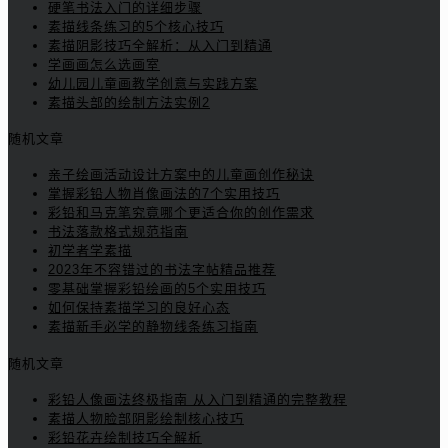
硬笔书法入门的详细步骤
素描线条练习的5个核心技巧
素描阴影技巧全解析：从入门到精通
学画画怎么选画室
幼儿园儿童画教学创意与实践方案
素描头部的绘制方法实例2
随机文章
亲子绘画活动设计方案中的儿童画创作秘诀
掌握彩铅人物肖像画法的7个实用技巧
彩铅和马克笔究竟哪个更适合你的创作需求
书法落款格式规范指南
初学者学素描
2023年不容错过的书法字帖精品推荐
零基础掌握彩铅绘画的5个实用技巧
如何保持素描学习的良好心态
素描新手必学的静物线条练习指南
随机文章
彩铅人像画法终极指南 从入门到精通的完整教程
素描人物脸部阴影绘制核心技巧
彩铅花卉绘制技巧全解析