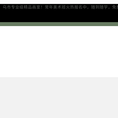
、乌市专业级精品画室！常年美术班火热报名中，随到随学，免