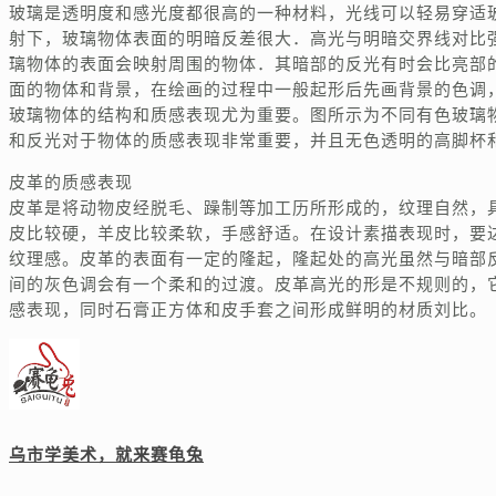
玻璃是透明度和感光度都很高的一种材料，光线可以轻易穿适
射下，玻璃物体表面的明暗反差很大．高光与明暗交界线对比
璃物体的表面会映射周围的物体．其暗部的反光有时会比亮部
面的物体和背景，在绘画的过程中一般起形后先画背景的色调
玻璃物体的结构和质感表现尤为重要。图所示为不同有色玻璃
和反光对于物体的质感表现非常重要，并且无色透明的高脚杯
皮革的质感表现
皮革是将动物皮经脱毛、躁制等加工历所形成的，纹理自然，
皮比较硬，羊皮比较柔软，手感舒适。在设计素描表现时，要
纹理感。皮革的表面有一定的隆起，隆起处的高光虽然与暗部
间的灰色调会有一个柔和的过渡。皮革高光的形是不规则的，
感表现，同时石膏正方体和皮手套之间形成鲜明的材质刘比。
乌市学美术，就来赛龟兔