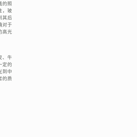
线的照
性，玻
到其后
确对于
的高光
皮、牛
一定的
光到中
套的质