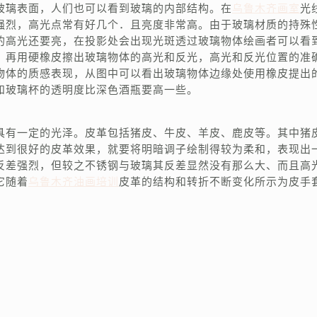
玻璃表面，人们也可以看到玻璃的内部结构。在
乌鲁木齐画室
光
强烈，高光点常有好几个．且亮度非常高。由于玻璃材质的持殊
的高光还要亮，在投影处会出现光斑透过玻璃物体绘画者可以看
，再用硬橡皮擦出玻璃物体的高光和反光，高光和反光位置的准
物体的质感表现，从图中可以看出玻璃物体边缘处使用橡皮提出
和玻璃杯的透明度比深色酒瓶要高一些。
具有一定的光泽。皮革包括猪皮、牛皮、羊皮、鹿皮等。其中猪
达到很好的皮革效果，就要将明暗调子绘制得较为柔和，表现出
反差强烈，但较之不锈钢与玻璃其反差显然没有那么大、而且高
它随着
乌鲁木齐油画培训
皮革的结构和转折不断变化所示为皮手