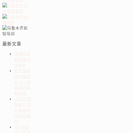
最新文章
素描光影
表现技巧
全解析
彩铅临摹
技巧图解
从入门到
精通的完
整指南
书法比赛
制胜之道
从准备到
实战全解
析
5个妙招
用儿童画