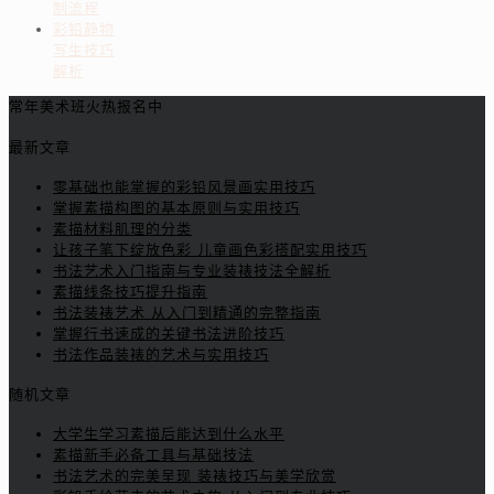
制流程
彩铅静物
写生技巧
解析
常年美术班火热报名中
最新文章
零基础也能掌握的彩铅风景画实用技巧
掌握素描构图的基本原则与实用技巧
素描材料肌理的分类
让孩子笔下绽放色彩 儿童画色彩搭配实用技巧
书法艺术入门指南与专业装裱技法全解析
素描线条技巧提升指南
书法装裱艺术 从入门到精通的完整指南
掌握行书速成的关键书法进阶技巧
书法作品装裱的艺术与实用技巧
随机文章
大学生学习素描后能达到什么水平
素描新手必备工具与基础技法
书法艺术的完美呈现 装裱技巧与美学欣赏