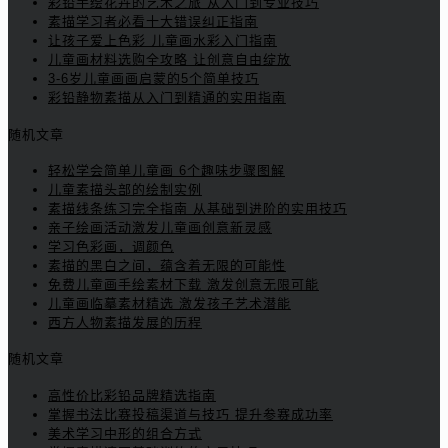
彩铅手绘花卉的艺术之旅 从入门到专业技巧
素描学习者必看十大错误纠正指南
让孩子爱上色彩 儿童画水彩入门指南
儿童画材料选购全攻略 让创意自由绽放
3-6岁儿童画画启蒙的5个简单技巧
彩铅静物素描从入门到精通的实用指南
随机文章
轻松学会简单儿童画 6个趣味步骤图解
儿童素描头部的绘制实例
素描线条练习完全指南 从基础到进阶的实用技巧
亲子绘画活动激发儿童画创意新灵感
学习色彩画，调颜色
素描的黑白之间，蕴含着无限的可能性
免费儿童画手绘素材下载 激发创意无限可能
儿童画临摹素材精选 激发孩子艺术潜能
西方人物素描发展的历程
随机文章
高性价比彩铅品牌精选指南
掌握书法比赛投稿渠道与技巧 提升参赛成功率
美术学习中形的组合方式