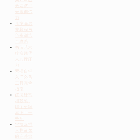
激发孩子
无限创造
力
儿童画启
蒙教程与
色彩训练
全攻略
书法艺术
疗愈现代
人心理压
力
素描自学
入门必备
工具完全
指南
练习硬笔
和软笔,
哪个更容
易上手一
些呢
掌握素描
人物肖像
的完整绘