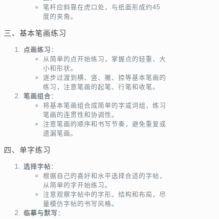
笔杆应斜靠在虎口处，与纸面形成约45
度的夹角。
三、基本笔画练习
点画练习
：
从简单的点开始练习，掌握点的轻重、大
小和形状。
逐步过渡到横、竖、撇、捺等基本笔画的
练习，注意笔画的起笔、行笔和收笔。
笔画组合
：
将基本笔画组合成简单的字或词组，练习
笔画的连贯性和协调性。
注意笔画的顺序和书写节奏，避免重复或
遗漏笔画。
四、单字练习
选择字帖
：
根据自己的喜好和水平选择合适的字帖，
从简单的字开始练习。
注意观察字帖中的字形、结构和布局，尽
量模仿字帖的书写风格。
临摹与默写
：