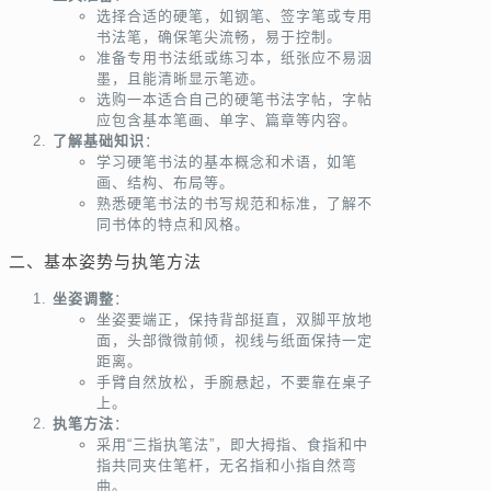
选择合适的硬笔，如钢笔、签字笔或专用
书法笔，确保笔尖流畅，易于控制。
准备专用书法纸或练习本，纸张应不易洇
墨，且能清晰显示笔迹。
选购一本适合自己的硬笔书法字帖，字帖
应包含基本笔画、单字、篇章等内容。
了解基础知识
：
学习硬笔书法的基本概念和术语，如笔
画、结构、布局等。
熟悉硬笔书法的书写规范和标准，了解不
同书体的特点和风格。
二、基本姿势与执笔方法
坐姿调整
：
坐姿要端正，保持背部挺直，双脚平放地
面，头部微微前倾，视线与纸面保持一定
距离。
手臂自然放松，手腕悬起，不要靠在桌子
上。
执笔方法
：
采用“三指执笔法”，即大拇指、食指和中
指共同夹住笔杆，无名指和小指自然弯
曲。