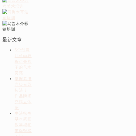
最新文章
5个创意
儿童画教
程点亮孩
子的艺术
灵感
掌握素描
高级光影
技法 让
作品瞬间
充满立体
感
书法楷书
基本笔画
教学视频
带你轻松