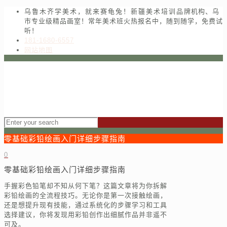
乌鲁木齐学美术，就来赛龟兔！新疆美术培训品牌机构、乌
市专业级精品画室！常年美术班火热报名中，随到随学，免费试
听！
181-1680-6557
网站地图
零基础彩铅绘画入门详细步骤指南
0
零基础彩铅绘画入门详细步骤指南
手握彩色铅笔却不知从何下笔？这篇文章将为你拆解
彩铅绘画的全流程技巧。无论你是第一次接触绘画，
还是想提升现有技能，通过系统化的步骤学习和工具
选择建议，你将发现用彩铅创作出细腻作品并非遥不
可及。