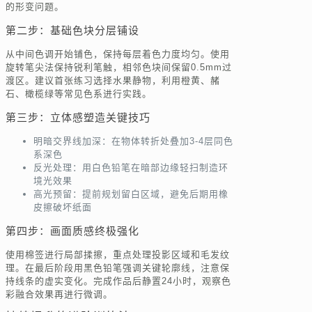
的形变问题。
第二步：基础色块分层铺设
从中间色调开始铺色，保持每层着色力度均匀。使用
旋转笔尖法保持锐利笔触，相邻色块间保留0.5mm过
渡区。建议首张练习选择水果静物，利用橙黄、赭
石、橄榄绿等常见色系进行实践。
第三步：立体感塑造关键技巧
明暗交界线加深：在物体转折处叠加3-4层同色
系深色
反光处理：用白色铅笔在暗部边缘轻扫制造环
境光效果
高光预留：提前规划留白区域，避免后期用橡
皮擦破坏纸面
第四步：画面质感终极强化
使用棉签进行局部揉擦，重点处理投影区域和毛发纹
理。在最后阶段用黑色铅笔强调关键轮廓线，注意保
持线条的虚实变化。完成作品后静置24小时，观察色
彩融合效果再进行微调。