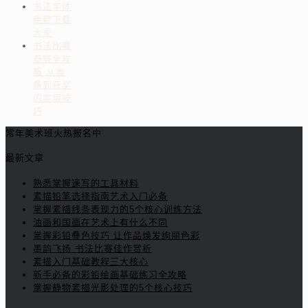
书法字体
免费下载
大全
书法比赛
参赛全攻
略 从准
备到获奖
的实用技
巧
常年美术班火热报名中
最新文章
熟悉掌握速写的工具材料
素描铅笔选择指南艺术入门必备
掌握素描线条表现力的5个核心训练方法
油画和国画在艺术上有什么不同
掌握彩铅叠色技巧 让作品焕发绚丽色彩
墨韵飞扬 书法比赛佳作赏析
素描入门基础教程三大核心
新手必备的彩铅绘画基础练习全攻略
掌握静物素描光影处理的5个核心技巧