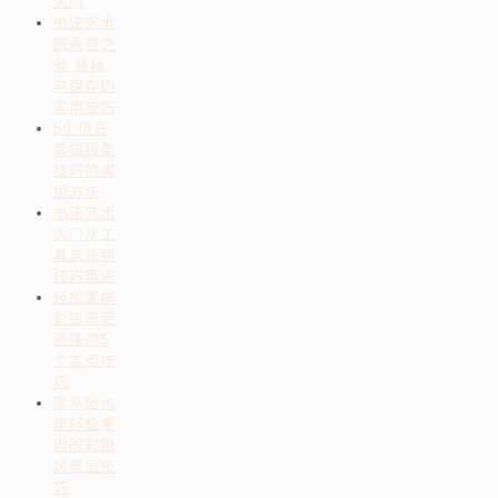
入门
书法艺术
的永恒之
美 装裱
与保存的
实用技巧
5个提升
素描线条
技巧的实
用方法
书法艺术
入门从工
具选择到
技巧精进
轻松掌握
彩铅渐变
画法的5
个实用技
巧
零基础也
能轻松掌
握的彩铅
风景画技
巧