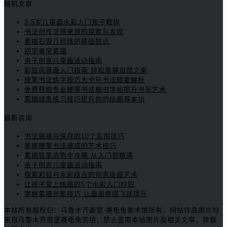
随机文章
3-5岁儿童画水彩入门亲子教程
书法创作灵感来源的探索与发现
素描石膏几何体的基础知识
初学者学素描
亲子创意儿童画活动指南
彩铅风景画入门指南 轻松掌握自然之美
硬笔书法练字技巧大全与书法精要解析
免费获取专业硬笔书法楷书字帖提升书写艺术
素描线条练习技巧提升你的绘画基本功
最新咨询
书法装裱与保存的10个实用技巧
掌握硬笔书法速成的艺术技巧
素描铅笔选购全攻略 从入门到精通
亲子创意儿童画活动指南
探索彩铅与水彩结合的创意绘画艺术
让孩子爱上绘画的5个水彩入门妙招
掌握素描光影技巧 让画面质感飞跃提升
本站所有版权归：乌鲁木齐画室-赛龟兔美术馆所有，网站作品图片均
来自乌鲁木齐画室赛龟兔实拍，禁止盗用本站图片及相关文章，转载