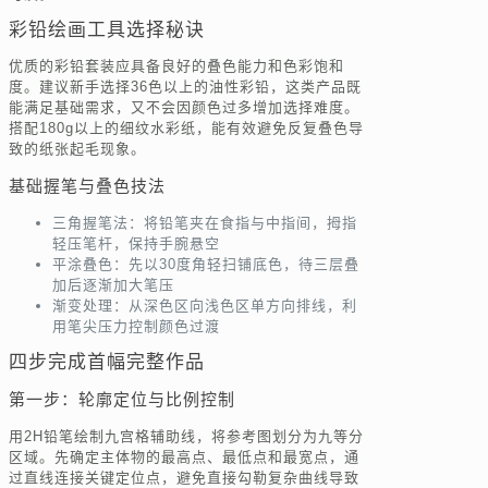
彩铅绘画工具选择秘诀
优质的彩铅套装应具备良好的叠色能力和色彩饱和
度。建议新手选择36色以上的油性彩铅，这类产品既
能满足基础需求，又不会因颜色过多增加选择难度。
搭配180g以上的细纹水彩纸，能有效避免反复叠色导
致的纸张起毛现象。
基础握笔与叠色技法
三角握笔法：将铅笔夹在食指与中指间，拇指
轻压笔杆，保持手腕悬空
平涂叠色：先以30度角轻扫铺底色，待三层叠
加后逐渐加大笔压
渐变处理：从深色区向浅色区单方向排线，利
用笔尖压力控制颜色过渡
四步完成首幅完整作品
第一步：轮廓定位与比例控制
用2H铅笔绘制九宫格辅助线，将参考图划分为九等分
区域。先确定主体物的最高点、最低点和最宽点，通
过直线连接关键定位点，避免直接勾勒复杂曲线导致