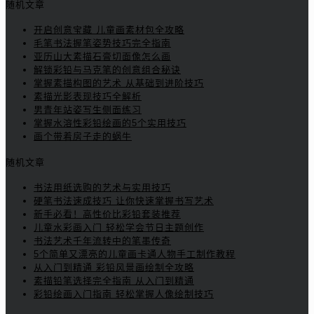
随机文章
开启创意宝藏 儿童画素材包全攻略
毛笔书法握笔姿势技巧完全指南
亚历山大素描石膏切面像怎么画
解锁彩铅与马克笔的创意组合秘诀
掌握素描构图的艺术 从基础到进阶技巧
素描光影表现技巧全解析
男青年站姿写生侧面练习
掌握水溶性彩铅绘画的5个实用技巧
画个带着房子走的蜗牛
随机文章
书法用纸选购的艺术与实用技巧
硬笔书法速成技巧 让你快速掌握书写艺术
新手必看！高性价比彩铅套装推荐
儿童水彩画入门 轻松学会节日主题创作
书法艺术千年流转中的笔墨传奇
5个简单又漂亮的儿童画卡通人物手工制作教程
从入门到精通 彩铅风景画绘制全攻略
素描铅笔选择完全指南 从入门到精通
彩铅绘画入门指南 轻松掌握人像绘制技巧