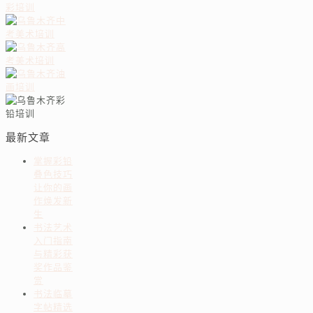
最新文章
掌握彩铅
叠色技巧
让你的画
作焕发新
生
书法艺术
入门指南
与精彩获
奖作品鉴
赏
书法临摹
字帖精选