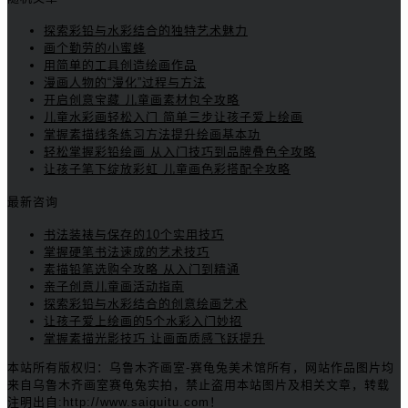
探索彩铅与水彩结合的独特艺术魅力
画个勤劳的小蜜蜂
用简单的工具创造绘画作品
漫画人物的“漫化”过程与方法
开启创意宝藏 儿童画素材包全攻略
儿童水彩画轻松入门 简单三步让孩子爱上绘画
掌握素描线条练习方法提升绘画基本功
轻松掌握彩铅绘画 从入门技巧到品牌叠色全攻略
让孩子笔下绽放彩虹 儿童画色彩搭配全攻略
最新咨询
书法装裱与保存的10个实用技巧
掌握硬笔书法速成的艺术技巧
素描铅笔选购全攻略 从入门到精通
亲子创意儿童画活动指南
探索彩铅与水彩结合的创意绘画艺术
让孩子爱上绘画的5个水彩入门妙招
掌握素描光影技巧 让画面质感飞跃提升
本站所有版权归：乌鲁木齐画室-赛龟兔美术馆所有，网站作品图片均
来自乌鲁木齐画室赛龟兔实拍，禁止盗用本站图片及相关文章，转载
注明出自:http://www.saiguitu.com！