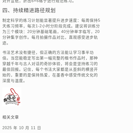
对开宣纸，折出6×6格子进行规范练习。
四、持续精进路径规划
制定科学的练习计划能显著提升进步速度：每周保持5
天练习频率，每次1-2小时分阶段完成。建议将训练分
为三个模块：20分钟基础笔画，40分钟单字临写，20
分钟集字创作。每月拍摄作品对比，直观感受进步轨
迹。
书法艺术没有捷径，但正确的方法能让学习事半功
倍。当您能稳定写出第一幅完整的楷书作品时，那种
穿越千年与古人对话的奇妙体验，将会是坚持练习的
最佳回报。记住，每个书法大家都是从歪斜的横竖开
始的，重要的是保持热爱，在墨香中感受传统文化的
深度与温度。
相关文章
2025 年 10 月 11 日