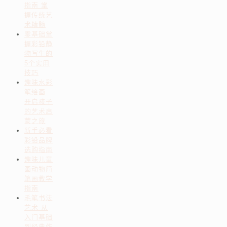
指南 掌
握传统艺
术精髓
零基础掌
握彩铅静
物写生的
5个实用
技巧
趣味水彩
笔绘画
开启孩子
的艺术启
蒙之旅
新手必看
彩铅品牌
选购指南
趣味儿童
画动物简
笔画教学
指南
毛笔书法
艺术 从
入门基础
到经典作