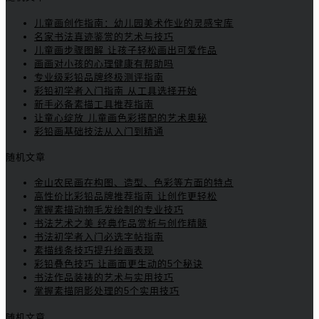
儿童画创作指南：幼儿园美术作业的灵感宝库
名家书法真迹鉴赏的艺术与技巧
儿童画步骤图解 让孩子轻松画出可爱作品
画画对小孩的心理健康有帮助吗
专业级彩铅品牌终极测评指南
彩铅初学者入门指南 从工具选择开始
新手必备素描工具推荐指南
让童心绽放 儿童画色彩搭配的艺术奥秘
彩铅画基础技法从入门到精通
随机文章
金山农民画在构图、造型、色彩等方面的特点
高性价比彩铅品牌推荐指南 让创作更轻松
掌握素描动物毛发绘制的专业技巧
书法艺术之美 经典作品赏析与创作精髓
书法初学者入门必选字帖指南
素描线条技巧提升绘画表现
彩铅叠色技巧 让画面更生动的5个秘诀
书法作品装裱的艺术与实用技巧
掌握素描阴影处理的5个实用技巧
随机文章