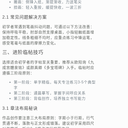
撇画：侧锋入纸，渐提渐收，力送笔尖
捺画：轻入重按，缓提快收，一波三折
2.1 常见问题解决方案
初学者常遇到笔画抖动问题，可通过以下方法改善：
保持呼吸平稳，肘部自然支撑桌面，小指轻触纸面增
加稳定性。线条粗细不均时，应重点练习中锋运笔，
感受笔毫与纸面的摩擦力变化。
三、进阶临帖技巧
选择适合初学者的字帖至关重要，推荐从欧阳询《九
成宫醴泉铭》或颜真卿《多宝塔碑》入手。临帖时应
遵循三阶段原则：
第一阶段：单字精临，每天专注练习3-5个典型
字
第二阶段：通篇摹写，掌握字间呼应关系
第三阶段：背临创作，培养独立书写能力
3.1 章法布局秘诀
作品创作要注意三大布局原则：字距小于行距，行气
贯通不断，落款与正文形成错落。建议初学采用四尺