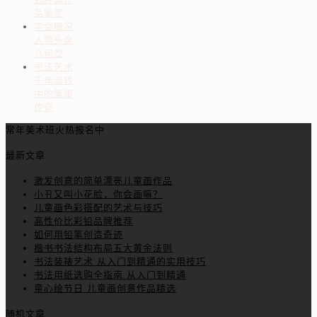
品鉴赏
学会概况
人物头像
几何型
书法艺术
千年流转
中的笔墨
传奇
常年美术班火热报名中
最新文章
激发创意的简单漂亮儿童画作品
小丑又叫小花脸，你会画嘛？
儿童画色彩搭配的艺术与技巧
高性价比彩铅品牌推荐
如何用铅笔创造奇迹
楷书书法结构布局五大黄金法则
书法装裱艺术 从入门到精通的实用技巧
书法用纸选购全指南 从入门到精通
童心绘节日 儿童画创意作品精选
随机文章