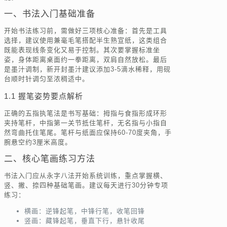
一、书法入门基础准备
开始书法练习前，需做好三项核心准备：首先是工具
选择，建议使用兼毫毛笔搭配半生熟宣纸，这类组合
既能表现线条变化又易于控制。其次要掌握标准坐
姿，身体距离桌面约一拳距离，双肩自然放松。最后
是墨汁调制，新开封墨汁建议添加3-5滴水稀释，用砚
台顺时针调匀至浓稠适中。
1.1 握笔姿势要点解析
正确的五指执笔法是书写基础：拇指与食指形成环形
夹持笔杆，中指第一关节抵住笔杆，无名指与小指自
然弯曲托住笔尾。笔杆与纸面应保持60-70度夹角，手
腕悬空约3厘米高度。
二、核心笔画练习方法
书法入门应从永字八法开始系统训练，重点掌握横、
竖、撇、捺四种基础笔画。建议每天进行30分钟专项
练习：
横画：逆锋起笔，中锋行笔，收笔回锋
竖画：藏锋起笔，垂直下行，悬针收尾