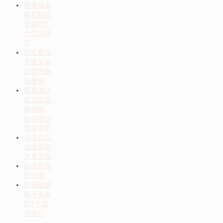
零基础掌
握彩铅风
景画的7
个实用技
巧
轻松教孩
子画简单
动物的趣
味教程
精选书法
练习纸品
牌指南
助你提升
笔墨境界
书法作品
点亮家居
艺术灵感
绘画肌现
的分类
彩铅绘画
新手必备
的7个实
用技巧