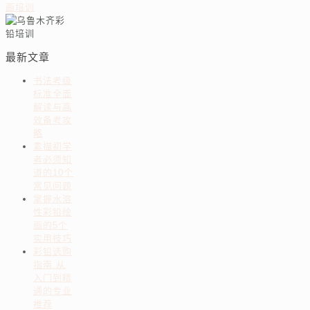
最新文章
书法考级
标准全面
解读与高
效备考攻
略
素描初学
者必须知
道的10个
常见问题
掌握水溶
性彩铅绘
画的5个
实用技巧
彩铅选购
指南 从
入门到精
通的专业
推荐