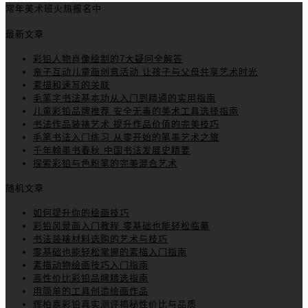
常年美术班火热报名中
最新文章
彩铅人物肖像绘制的7大疑问全解答
亲子互动儿童画创意活动 让孩子与父母共享艺术时光
素描和速写的关联
毛笔字书法基本功从入门到精通的实用指南
儿童彩铅品牌推荐 安全无毒的美术工具选择指南
书法作品装裱艺术 提升作品价值的完美技巧
毛笔书法入门练习 从零开始的笔墨艺术之旅
千年翰墨书春秋 中国书法发展史精要
探索彩铅与色粉笔的完美混合艺术
随机文章
如何提升你的绘画技巧
彩铅风景画入门教程 零基础也能轻松临摹
书法装裱材料选购的艺术与技巧
零基础也能轻松掌握的素描入门指南
素描动物绘画技巧入门指南
高性价比彩铅品牌精选指南
用简单的工具创造绘画作品
辉柏嘉彩铅真实测评揭秘性价比与品质