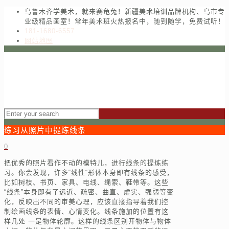
乌鲁木齐学美术，就来赛龟兔！新疆美术培训品牌机构、乌市专
业级精品画室！常年美术班火热报名中，随到随学，免费试听！
181-1680-6557
网站地图
练习从照片中提炼线条
0
把优秀的照片看作不动的模特儿，进行线条的提炼练
习。你会发现，许多“线性“形体本身即有线条的感受，
比如树枝、书页、家具、电线、绳索、鞋带等。这些
“线条”本身即有了远近、疏密、曲直、虚实、强弱等变
化，反映出不同的审美心理，应该直接指导着我们控
制绘画线条的表情、心情变化。线条施加的位置有这
样几处 一是物体轮廓。这样的线条区别开物体与物体