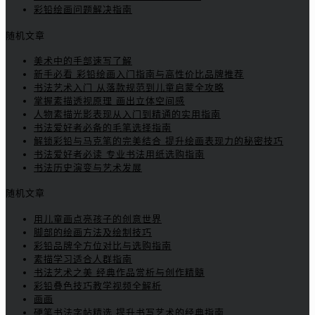
彩铅绘画问题解决指南
随机文章
美术中的手部速写了解
新手必看 彩铅绘画入门指南与高性价比品牌推荐
书法艺术入门 从落款规范到儿童启蒙全攻略
掌握素描透视原理 画出立体空间感
人物素描光影表现从入门到精通的实用指南
书法爱好者必备的毛笔选择指南
解锁彩铅与马克笔的完美结合 提升绘画表现力的秘密技巧
书法爱好者必读 专业书法用纸选购指南
书法历史演变与艺术发展
随机文章
用儿童画点亮孩子的创意世界
脚部的绘画方法及绘制技巧
彩铅品牌全方位对比与选购指南
素描学习适合人群指南
书法艺术之美 经典作品赏析与创作精髓
彩铅叠色技巧教学视频全解析
画画
硬笔书法字帖精选 提升书写艺术的经典指南