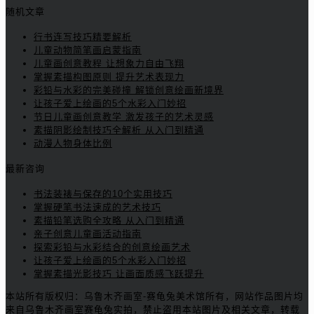
随机文章
行书连写技巧精要解析
儿童动物简笔画启蒙指南
儿童画创意教程 让想象力自由飞翔
掌握素描构图原则 提升艺术表现力
彩铅与水彩的完美碰撞 解锁创意绘画新境界
让孩子爱上绘画的5个水彩入门妙招
节日儿童画创意教学 激发孩子的艺术灵感
素描阴影绘制技巧全解析 从入门到精通
动漫人物身体比例
最新咨询
书法装裱与保存的10个实用技巧
掌握硬笔书法速成的艺术技巧
素描铅笔选购全攻略 从入门到精通
亲子创意儿童画活动指南
探索彩铅与水彩结合的创意绘画艺术
让孩子爱上绘画的5个水彩入门妙招
掌握素描光影技巧 让画面质感飞跃提升
本站所有版权归：乌鲁木齐画室-赛龟兔美术馆所有，网站作品图片均
来自乌鲁木齐画室赛龟兔实拍，禁止盗用本站图片及相关文章，转载