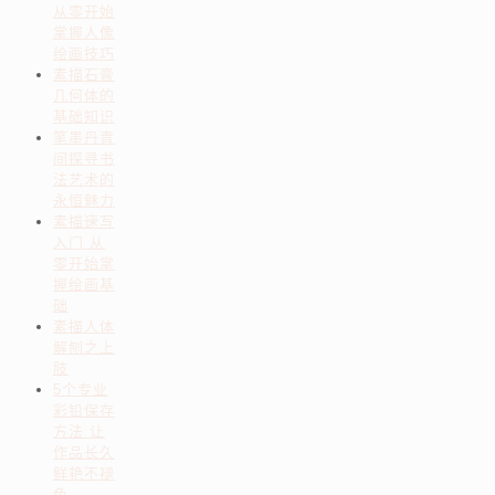
从零开始
掌握人像
绘画技巧
素描石膏
几何体的
基础知识
笔墨丹青
间探寻书
法艺术的
永恒魅力
素描速写
入门 从
零开始掌
握绘画基
础
素描人体
解刨之上
肢
5个专业
彩铅保存
方法 让
作品长久
鲜艳不褪
色