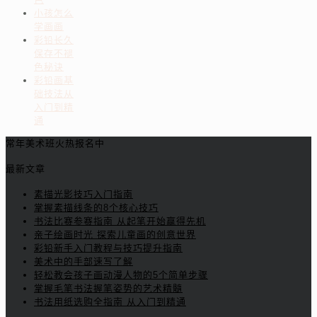
小孩怎么
学画画
彩铅长久
保存不褪
色秘诀
彩铅画基
础技法从
入门到精
通
常年美术班火热报名中
最新文章
素描光影技巧入门指南
掌握素描线条的8个核心技巧
书法比赛参赛指南 从起笔开始赢得先机
亲子绘画时光 探索儿童画的创意世界
彩铅新手入门教程与技巧提升指南
美术中的手部速写了解
轻松教会孩子画动漫人物的5个简单步骤
掌握毛笔书法握笔姿势的艺术精髓
书法用纸选购全指南 从入门到精通