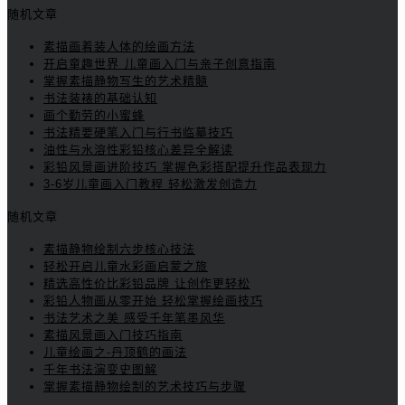
随机文章
素描画着装人体的绘画方法
开启童趣世界 儿童画入门与亲子创意指南
掌握素描静物写生的艺术精髓
书法装裱的基础认知
画个勤劳的小蜜蜂
书法精要硬笔入门与行书临摹技巧
油性与水溶性彩铅核心差异全解读
彩铅风景画进阶技巧 掌握色彩搭配提升作品表现力
3-6岁儿童画入门教程 轻松激发创造力
随机文章
素描静物绘制六步核心技法
轻松开启儿童水彩画启蒙之旅
精选高性价比彩铅品牌 让创作更轻松
彩铅人物画从零开始 轻松掌握绘画技巧
书法艺术之美 感受千年笔墨风华
素描风景画入门技巧指南
儿童绘画之-丹顶鹤的画法
千年书法演变史图解
掌握素描静物绘制的艺术技巧与步骤