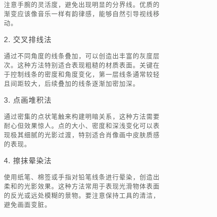
注意手腕的灵活度，避免出现明显的分界线。优质的
渐变应该像音乐一样有韵律感，能够自然引导视线移
动。
2. 交叉排线法
通过不同角度的线条叠加，可以创造出丰富的灰度层
次。这种方法特别适合表现粗糙的材质表面。关键在
于控制线条的密度和角度变化，第一层线条通常较轻
且间距较大，后续叠加的线条逐渐加密加深。
3. 点画堆积法
通过密集的点状笔触来构建明暗关系，这种方法需要
耐心但效果惊人。点的大小、密度和深浅变化可以表
现极其细腻的光影过渡，特别适合肖像画中皮肤质感
的表现。
4. 擦抹晕染法
使用纸笔、棉签或手指对铅笔线条进行晕染，创造出
柔和的光影效果。这种方法常用于表现光滑物体表面
的反光或远处模糊的景物。要注意保持工具的清洁，
避免画面变脏。