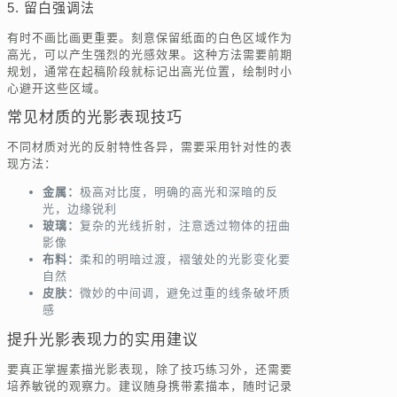
5. 留白强调法
有时不画比画更重要。刻意保留纸面的白色区域作为
高光，可以产生强烈的光感效果。这种方法需要前期
规划，通常在起稿阶段就标记出高光位置，绘制时小
心避开这些区域。
常见材质的光影表现技巧
不同材质对光的反射特性各异，需要采用针对性的表
现方法：
金属：
极高对比度，明确的高光和深暗的反
光，边缘锐利
玻璃：
复杂的光线折射，注意透过物体的扭曲
影像
布料：
柔和的明暗过渡，褶皱处的光影变化要
自然
皮肤：
微妙的中间调，避免过重的线条破坏质
感
提升光影表现力的实用建议
要真正掌握素描光影表现，除了技巧练习外，还需要
培养敏锐的观察力。建议随身携带素描本，随时记录