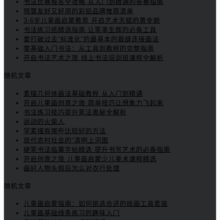
书法比赛报名全攻略 从入门到精通的参赛指南
预算友好又好用的彩铅品牌推荐清单
3-6岁儿童画启蒙教育 开启艺术天赋的黄金期
书法练习纸精选指南 让笔墨生辉的必备工具
要打破过去“标准化“的最基本的裁缝连接画法
零基础入门书法：从工具到教程的完整指南
开启书法艺术之旅 线上书法培训班课程全解析
随机文章
素描几何体画法基础教程 从入门到精通
开启儿童画创意之旅 简单技巧让想象力飞起来
书法练习技巧提升笔法奥秘全解析
运动的火柴人
学素描有哪些比较好的方法
现代农村社会的“清明上河图
硬笔书法临摹字帖精选 提升书写艺术的必备指南
开启创意之旅 儿童画启蒙少儿美术课程精选
画好人物头假后怎么对衣行处理
随机文章
儿童画启蒙指南：如何挑选合适的绘画工具套装
儿童画基础线条练习的趣味入门