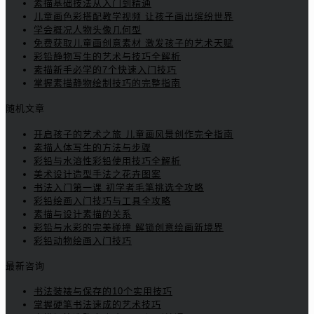
素描基础技法从入门到精通
儿童画色彩搭配教学视频 让孩子画出缤纷世界
学会概况人物头像几何型
免费获取儿童画创意素材 激发孩子的艺术天赋
彩铅静物写生的艺术与技巧全解析
素描新手必学的7个快速入门技巧
掌握素描静物绘制技巧的完整指南
随机文章
开启孩子的艺术之旅 儿童画风景创作完全指南
素描人体写生的方法与步骤
彩铅与水溶性彩铅使用技巧全解析
美术设计造型手法之花卉图案
书法入门第一课 初学者毛笔挑选全攻略
彩铅绘画入门技巧与工具全攻略
素描与设计素描的关系
彩铅与水彩的完美碰撞 解锁创意绘画新境界
彩铅动物绘画入门技巧
最新咨询
书法装裱与保存的10个实用技巧
掌握硬笔书法速成的艺术技巧