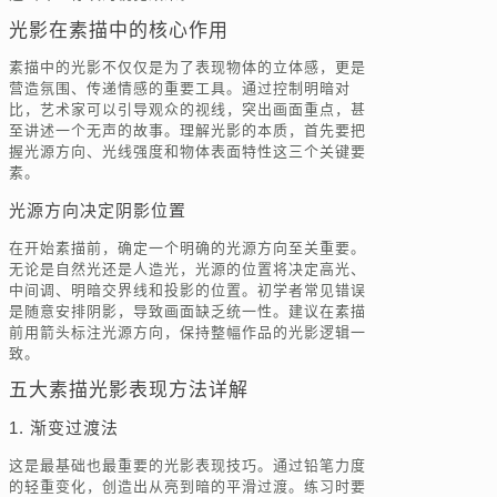
光影在素描中的核心作用
素描中的光影不仅仅是为了表现物体的立体感，更是
营造氛围、传递情感的重要工具。通过控制明暗对
比，艺术家可以引导观众的视线，突出画面重点，甚
至讲述一个无声的故事。理解光影的本质，首先要把
握光源方向、光线强度和物体表面特性这三个关键要
素。
光源方向决定阴影位置
在开始素描前，确定一个明确的光源方向至关重要。
无论是自然光还是人造光，光源的位置将决定高光、
中间调、明暗交界线和投影的位置。初学者常见错误
是随意安排阴影，导致画面缺乏统一性。建议在素描
前用箭头标注光源方向，保持整幅作品的光影逻辑一
致。
五大素描光影表现方法详解
1. 渐变过渡法
这是最基础也最重要的光影表现技巧。通过铅笔力度
的轻重变化，创造出从亮到暗的平滑过渡。练习时要