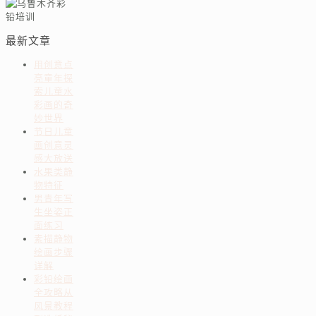
最新文章
用创意点
亮童年探
索儿童水
彩画的奇
妙世界
节日儿童
画创意灵
感大放送
水果类静
物特征
男青年写
生坐姿正
面练习
素描静物
绘画步骤
详解
彩铅绘画
全攻略从
风景教程