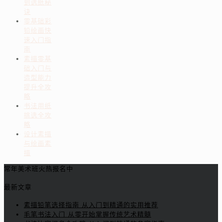
到选纸秘
诀
零基础彩
铅绘画快
速入门指
南
素描零基
础入门与
造型能力
提升全攻
略
书法用纸
挑选全攻
略
设计素描
与绘画素
描
常年美术班火热报名中
最新文章
素描铅笔选择指南 从入门到精通的实用推荐
毛笔书法入门 从零开始掌握传统艺术精髓