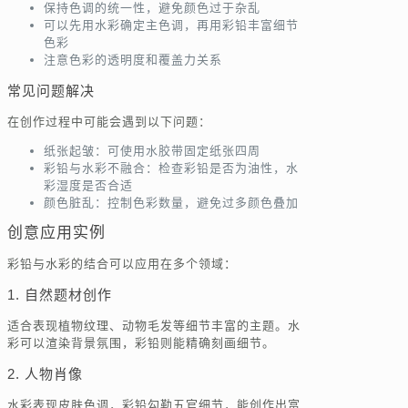
保持色调的统一性，避免颜色过于杂乱
可以先用水彩确定主色调，再用彩铅丰富细节
色彩
注意色彩的透明度和覆盖力关系
常见问题解决
在创作过程中可能会遇到以下问题：
纸张起皱：可使用水胶带固定纸张四周
彩铅与水彩不融合：检查彩铅是否为油性，水
彩湿度是否合适
颜色脏乱：控制色彩数量，避免过多颜色叠加
创意应用实例
彩铅与水彩的结合可以应用在多个领域：
1. 自然题材创作
适合表现植物纹理、动物毛发等细节丰富的主题。水
彩可以渲染背景氛围，彩铅则能精确刻画细节。
2. 人物肖像
水彩表现皮肤色调，彩铅勾勒五官细节，能创作出富