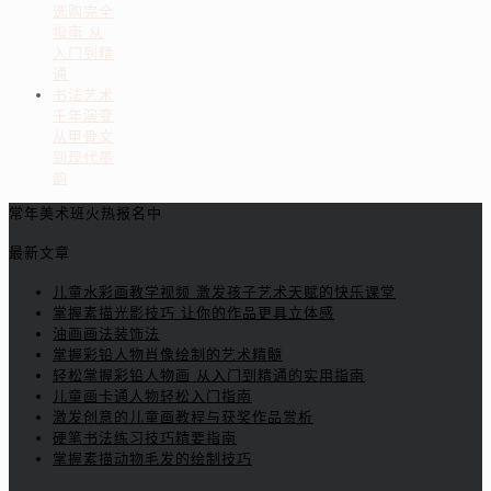
选购完全
指南 从
入门到精
通
书法艺术
千年演变
从甲骨文
到现代墨
韵
常年美术班火热报名中
最新文章
儿童水彩画教学视频 激发孩子艺术天赋的快乐课堂
掌握素描光影技巧 让你的作品更具立体感
油画画法装饰法
掌握彩铅人物肖像绘制的艺术精髓
轻松掌握彩铅人物画 从入门到精通的实用指南
儿童画卡通人物轻松入门指南
激发创意的儿童画教程与获奖作品赏析
硬笔书法练习技巧精要指南
掌握素描动物毛发的绘制技巧