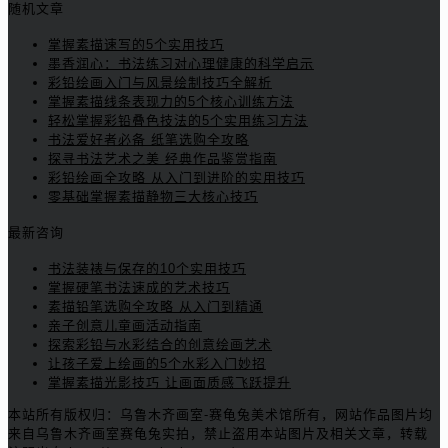
随机文章
掌握素描速写的5个实用技巧
墨香润心：书法练习对心理健康的科学启示
彩铅绘画入门与风景绘制技巧全解析
掌握素描线条表现力的5个核心训练方法
轻松掌握彩铅叠色技法的5个实用练习方法
书法爱好者必备 纸笔选购全攻略
探寻书法艺术之美 经典作品鉴赏指南
彩铅绘画全攻略 从入门到进阶的实用技巧
零基础掌握素描静物三大核心技巧
最新咨询
书法装裱与保存的10个实用技巧
掌握硬笔书法速成的艺术技巧
素描铅笔选购全攻略 从入门到精通
亲子创意儿童画活动指南
探索彩铅与水彩结合的创意绘画艺术
让孩子爱上绘画的5个水彩入门妙招
掌握素描光影技巧 让画面质感飞跃提升
本站所有版权归：乌鲁木齐画室-赛龟兔美术馆所有，网站作品图片均
来自乌鲁木齐画室赛龟兔实拍，禁止盗用本站图片及相关文章，转载