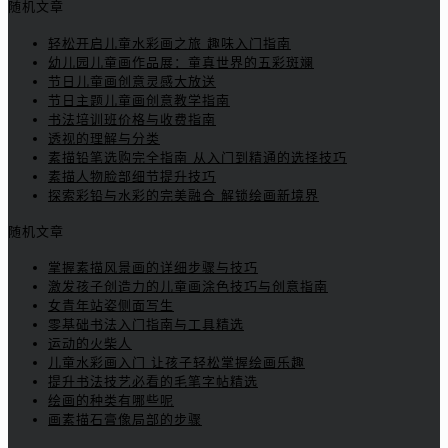
随机文章
轻松开启儿童水彩画之旅 趣味入门指南
幼儿园儿童画作品展：童真世界的五彩斑斓
节日儿童画创意灵感大放送
节日主题儿童画创意教学指南
书法培训班价格与收费指南
透视的理解与分类
素描铅笔选购完全指南 从入门到精通的选择技巧
素描人物脸部细节提升技巧
探索彩铅与水彩的完美融合 解锁绘画新境界
随机文章
掌握素描风景画的详细步骤与技巧
激发孩子创造力的儿童画涂色技巧与创意指南
女青年站姿侧面写生
零基础书法入门指南与工具精选
运动的火柴人
儿童水彩画入门 让孩子轻松掌握绘画乐趣
提升书法技艺必看的毛笔字帖精选
绘画的种类有哪些呢
画素描石膏像局部的步骤