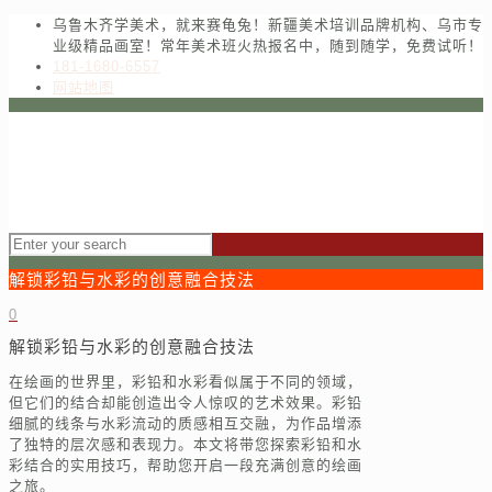
乌鲁木齐学美术，就来赛龟兔！新疆美术培训品牌机构、乌市专
业级精品画室！常年美术班火热报名中，随到随学，免费试听！
181-1680-6557
网站地图
解锁彩铅与水彩的创意融合技法
0
解锁彩铅与水彩的创意融合技法
在绘画的世界里，彩铅和水彩看似属于不同的领域，
但它们的结合却能创造出令人惊叹的艺术效果。彩铅
细腻的线条与水彩流动的质感相互交融，为作品增添
了独特的层次感和表现力。本文将带您探索彩铅和水
彩结合的实用技巧，帮助您开启一段充满创意的绘画
之旅。