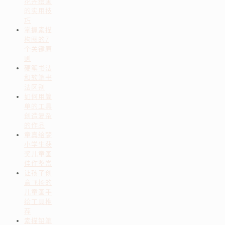
花卉绘画
的实用技
巧
掌握素描
构图的7
个关键原
则
硬笔书法
和软笔书
法区别
如何用简
单的工具
创造复杂
的作品
童真绘梦
小学生获
奖儿童画
佳作鉴赏
让孩子创
意飞扬的
儿童画手
绘工具推
荐
素描铅笔