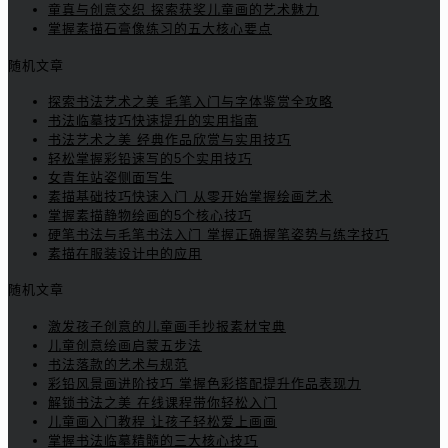
童真与创意交织 探索获奖儿童画的艺术魅力
掌握素描石膏像练习的五大核心要点
随机文章
探索书法艺术之美 毛笔入门与字体鉴赏全攻略
书法临摹技巧快速提升的实用指南
书法艺术之美 经典作品欣赏与实用技巧
轻松掌握彩铅速写的5个实用技巧
女青年站姿侧面写生
素描基础技巧快速入门 从零开始掌握绘画艺术
掌握素描静物绘画的5个核心技巧
硬笔书法与毛笔书法入门 掌握正确握笔姿势与练字技巧
素描在服装设计中的应用
随机文章
激发孩子创意的儿童画手抄报素材宝典
儿童创意绘画启蒙五步法
书法落款的艺术与规范
彩铅风景画进阶技巧 掌握色彩搭配提升作品表现力
解锁书法之美 在线课程带你轻松入门
儿童画入门教程 让孩子轻松爱上画画
掌握书法临摹精髓的三大核心技巧