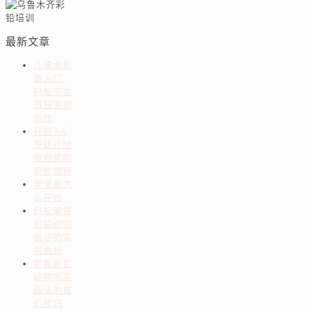
最新文章
儿童水彩
画入门
轻松学会
节日主题
创作
开启3-6
岁幼儿绘
画启蒙的
奇妙旅程
学漫画怎
么开始
轻松掌握
彩铅动物
画法的实
用教程
掌握彩铅
动物毛发
画法的核
心技巧