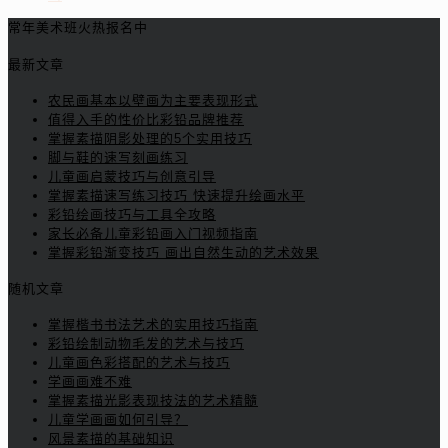
常年美术班火热报名中
最新文章
农民画基本以壁画为主要表现形式
值得入手的性价比彩铅品牌推荐
掌握素描阴影处理的5个实用技巧
脚与鞋的速写刻画练习
儿童画启蒙技巧与创意引导
掌握素描速写练习技巧 快速提升绘画水平
彩铅绘画技巧与工具全攻略
家长必备儿童彩铅画入门视频指南
掌握彩铅渐变技巧 画出自然生动的艺术效果
随机文章
掌握楷书书法艺术的实用技巧指南
彩铅绘制动物毛发的艺术与技巧
儿童画色彩搭配的艺术与技巧
学画画难不难
掌握素描光影表现技法的艺术精髓
儿童学画画如何引导？
风景素描的基础知识