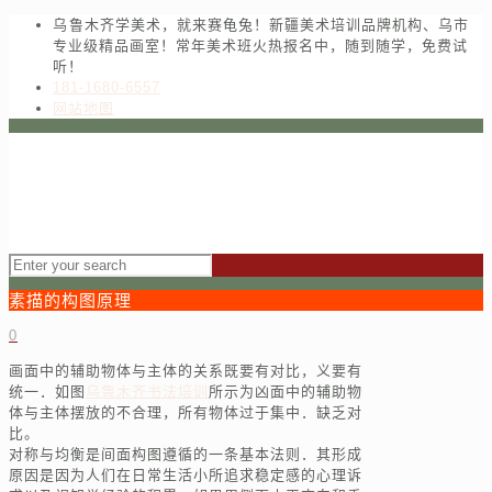
乌鲁木齐学美术，就来赛龟兔！新疆美术培训品牌机构、乌市
专业级精品画室！常年美术班火热报名中，随到随学，免费试
听！
181-1680-6557
网站地图
素描的构图原理
0
画面中的辅助物体与主体的关系既要有对比，义要有
统一．如图
乌鲁木齐书法培训
所示为凶面中的辅助物
体与主体摆放的不合理，所有物体过于集中．缺乏对
比。
对称与均衡是间面构图遵循的一条基本法则．其形成
原因是因为人们在日常生活小所追求稳定感的心理诉