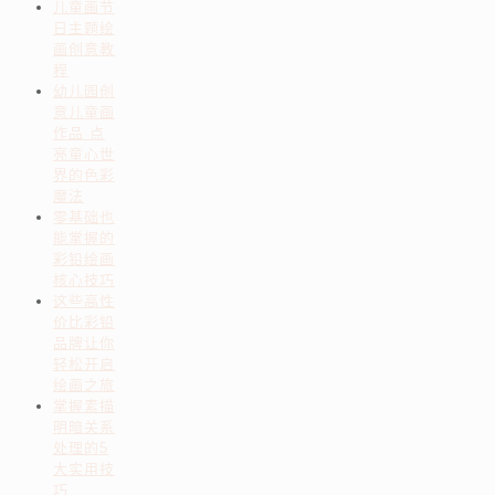
儿童画节
日主题绘
画创意教
程
幼儿园创
意儿童画
作品 点
亮童心世
界的色彩
魔法
零基础也
能掌握的
彩铅绘画
核心技巧
这些高性
价比彩铅
品牌让你
轻松开启
绘画之旅
掌握素描
明暗关系
处理的5
大实用技
巧