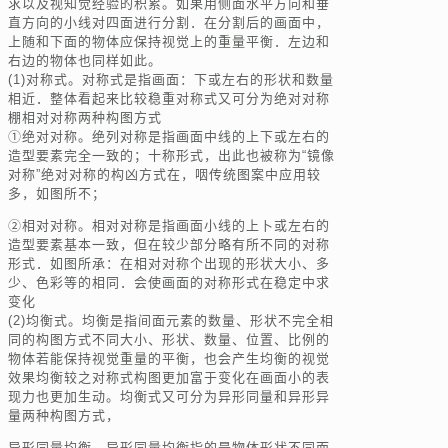
求以及视知觉经验的积累。如果用侧面水平方向和垂
直方向的小线对四面进行分割．在分割后的画面中，
上随和下面的物体应保持视觉上的重量平衡．左边和
右边的物体也同样如此。
(1)对称式。对称式是指画面：下或左右的形状和数量
相近．整体看起来比较稳重对称式又可分为绝对对称
棚相对对称两种构图方式
①绝对对称。绝列对称是指画面中线的上下或左右的
造型要素完全一致的；十称形式，出此也被称为“镜像
对称”绝对对称的构凶方式在，咽传统图案中应用较
多，如图所不；
②相对对称。相对对称是指画面小线的上卜或左右的
造型要素基本一致，但在较少部分略有所不同的对称
形式．如图所承：在相对对称个出现的形状大小、多
少、色彩等的相同．会使画面的对称形式在稳定中求
变化
(2)均衡式。均衡是指间面元素的数量、形状不完全相
同的构图方式不同大小、形状、数量、位置、比例的
物体若能保持视觉重量的平衡，也会产生均衡的视觉
效果均衡较之对称式构图更加富于变化在画面小的表
现力也更加生动。均衡式又可分为异形同量和异形异
量两种构图方式，
异形同量均衡。异形同量均衡指的是物体形状不同而