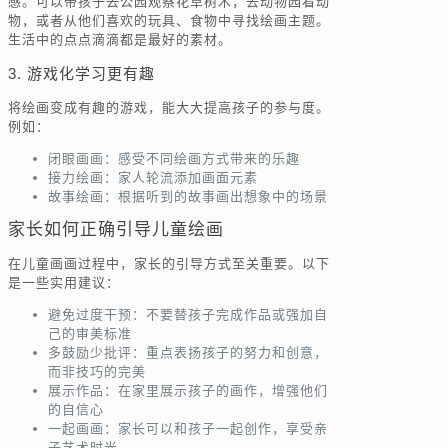
感。可以带孩子去公园观察花草树木，去动物园看动
物，或者从他们喜欢的玩具、食物中寻找绘画主题。
生活中的点点滴滴都是最好的素材。
3. 游戏化学习更有趣
将绘画变成有趣的游戏，能大大提高孩子的参与度。
例如：
闭眼画画：感受不同绘画方式带来的乐趣
接力绘画：家人轮流添加画面元素
故事绘画：根据听到的故事画出想象中的场景
家长如何正确引导儿童绘画
在儿童画画过程中，家长的引导方式至关重要。以下
是一些实用建议：
避免过度干预：不要替孩子完成作品或强加自
己的审美标准
多鼓励少批评：重点表扬孩子的努力和创意，
而非技巧的完美
展示作品：在家里展示孩子的画作，增强他们
的自信心
一起画画：家长可以和孩子一起创作，享受亲
子艺术时光