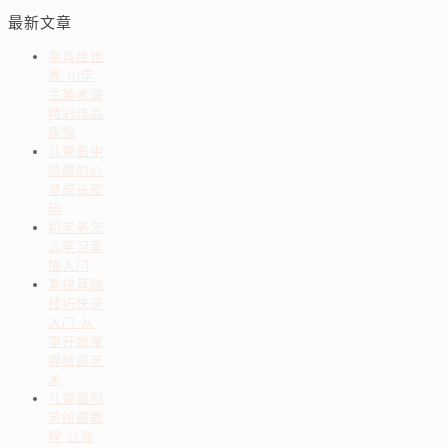
最新文章
童真绘世
界 小学
生美术课
精彩作品
集锦
儿童画中
隐藏的心
灵成长密
码
初学者怎
么学习素
描入门
素描基础
技巧快速
入门 从
零开始掌
握绘画艺
术
儿童画创
意绘画教
程 让孩