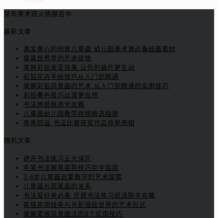
常年美术班火热报名中
最新文章
激发童心的创意儿童画 幼儿园美术课必备绘画素材
童真世界里的艺术绽放
掌握彩铅渐变效果 让你的画作更生动
彩铅花卉手绘技巧从入门到精通
掌握彩铅风景画的艺术 从入门到精通的实用技巧
彩铅叠色技巧过渡更自然
书法用纸挑选全攻略
儿童画幼儿园教学视频精选指南
墨香四溢 书法比赛获奖作品惊艳亮相
随机文章
避开书法练习五大误区
毛笔书法握笔姿势技巧完全指南
3-6岁儿童画启蒙教学的艺术探索
儿童画与简笔画的关系
书法爱好者必备 优质书法练习纸选购全攻略
素描是用线条与光影描绘世界的艺术形式
掌握素描风景画法的8个实用技巧