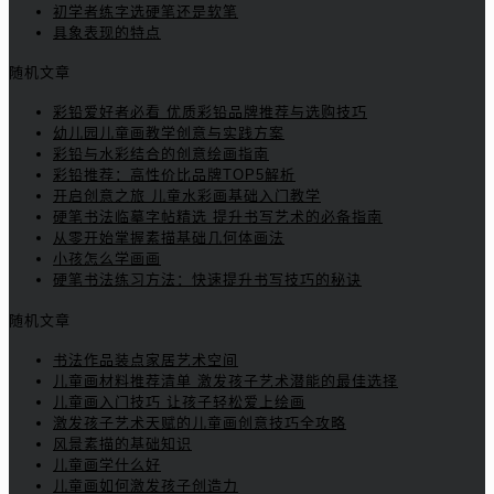
初学者练字选硬笔还是软笔
具象表现的特点
随机文章
彩铅爱好者必看 优质彩铅品牌推荐与选购技巧
幼儿园儿童画教学创意与实践方案
彩铅与水彩结合的创意绘画指南
彩铅推荐：高性价比品牌TOP5解析
开启创意之旅 儿童水彩画基础入门教学
硬笔书法临摹字帖精选 提升书写艺术的必备指南
从零开始掌握素描基础几何体画法
小孩怎么学画画
硬笔书法练习方法：快速提升书写技巧的秘诀
随机文章
书法作品装点家居艺术空间
儿童画材料推荐清单 激发孩子艺术潜能的最佳选择
儿童画入门技巧 让孩子轻松爱上绘画
激发孩子艺术天赋的儿童画创意技巧全攻略
风景素描的基础知识
儿童画学什么好
儿童画如何激发孩子创造力