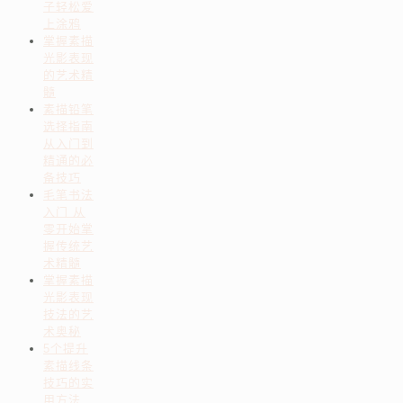
子轻松爱
上涂鸦
掌握素描
光影表现
的艺术精
髓
素描铅笔
选择指南
从入门到
精通的必
备技巧
毛笔书法
入门 从
零开始掌
握传统艺
术精髓
掌握素描
光影表现
技法的艺
术奥秘
5个提升
素描线条
技巧的实
用方法