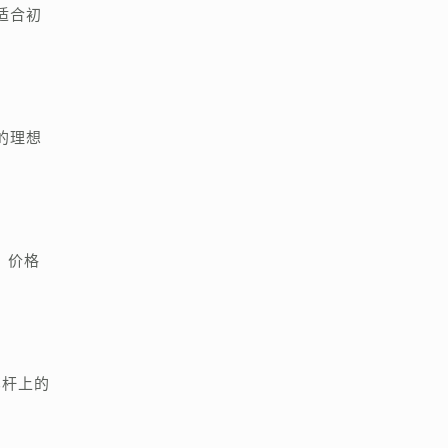
适合初
的理想
。价格
笔杆上的