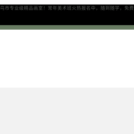
乌市专业级精品画室！常年美术班火热报名中，随到随学，免费