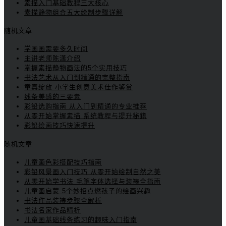
素描入门基础教程三大核心
素描静物组合五大绘制步骤详解
随机文章
学画画需要多久时间
主讲老师陈潇介绍
掌握素描静物画法的5个实用技巧
书法艺术从入门到精通的完整指南
童真绽放 小学生创意美术佳作鉴赏
线条美感的三要素
彩铅选购指南 从入门到精通的专业推荐
从零开始掌握素描 系统教程与提升秘籍
彩铅绘画技巧快速提升
随机文章
儿童画色彩搭配技巧指南
彩铅风景画入门技巧 从零开始绘制自然之美
从零开始学书法 毛笔字体选择与装裱全指南
儿童画启蒙 5个妙招点燃孩子的绘画兴趣
书法作品装裱步骤全解析
书法名家作品精析
儿童画基础线条练习的趣味入门指南