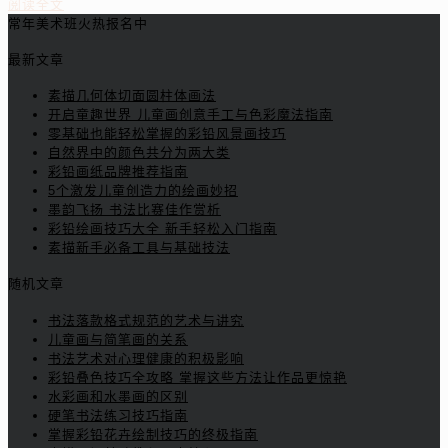
阅读全文
常年美术班火热报名中
最新文章
素描几何体切面圆柱体画法
开启童趣世界 儿童画创意手工与色彩魔法指南
零基础也能轻松掌握的彩铅风景画技巧
自然界中的颜色共分为两大类
彩铅画纸品牌推荐指南
5个激发儿童创造力的绘画妙招
墨韵飞扬 书法比赛佳作赏析
彩铅绘画技巧大全 新手轻松入门指南
素描新手必备工具与基础技法
随机文章
书法落款格式规范的艺术与讲究
儿童画与简笔画的关系
书法艺术对心理健康的积极影响
彩铅叠色技巧全攻略 掌握这些方法让作品更惊艳
水彩画和水墨画的区别
硬笔书法练习技巧指南
掌握彩铅花卉绘制技巧的终极指南