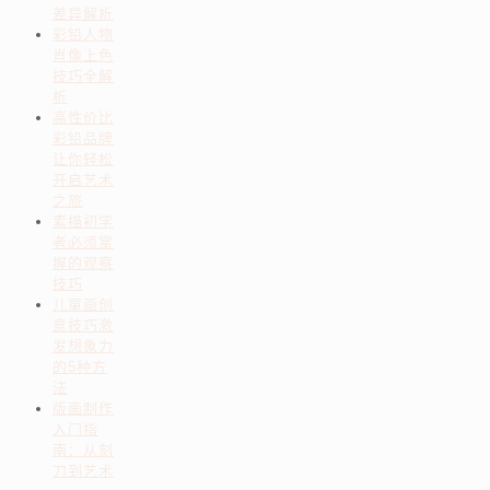
差异解析
彩铅人物
肖像上色
技巧全解
析
高性价比
彩铅品牌
让你轻松
开启艺术
之旅
素描初学
者必须掌
握的观察
技巧
儿童画创
意技巧激
发想象力
的5种方
法
版画制作
入门指
南：从刻
刀到艺术