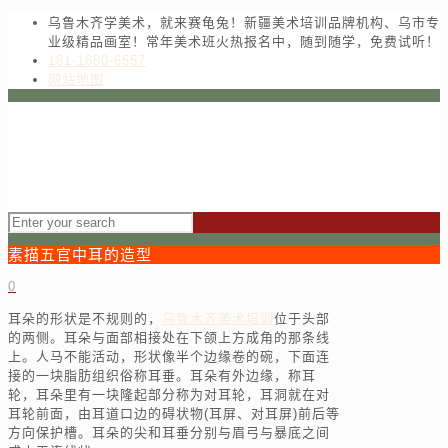
乌鲁木齐学美术，就来赛龟兔！新疆美术培训品牌机构、乌市专
业级精品画室！常年美术班火热报名中，随到随学，免费试听！
181-1680-6557
网站地图
素描五官中耳的造型
0
耳朵的形状是不规则的，
乌鲁木齐美术培训
位于头部
的两侧。耳朵与面部相接处在下颌上方成角的那条线
上。人马不能活动，形状像半个边缘卷的碗，下面连
接的一块脂肪组织俗称耳垂。耳朵有外边缘，称耳
轮，耳朵里有一块隆起部分称为对耳轮，耳洞就在对
耳轮前面，由耳道口边的碍状物(耳屏、对耳屏)前后等
方向保护槽。耳朵的尖和耳垂分别与眉弓与暴底之间