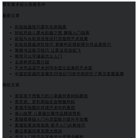
常年美术班火热报名中
最新文章
彩铅绘画技巧提升实用指南
轻松开启儿童水彩画之旅 趣味入门指南
彩铅与水彩混合技法打造独特艺术效果
彩铅风景画进阶技巧 掌握色彩搭配提升作品表现力
掌握书法练习技巧 让笔法灵动如飞
哪里可以学漫画怎么入门
主讲老师石蓉介绍
艺术作品或艺术创作中显示出来的艺术家
中国农民画的发展在20世纪70年代前经历了两次发展高潮
随机文章
激发孩子想象力的儿童画创意材料精选
青花瓷，是利用钴化合物做色料
素描手绘图在环境艺术中的表现
童心绘梦 儿童画比赛作品精选赏析
素描零基础入门与造型能力提升全攻略
素描铅笔选择指南 新手入门必备技巧
春日童画创意灵感大放送
书法入门技巧与字体设计灵感全解析