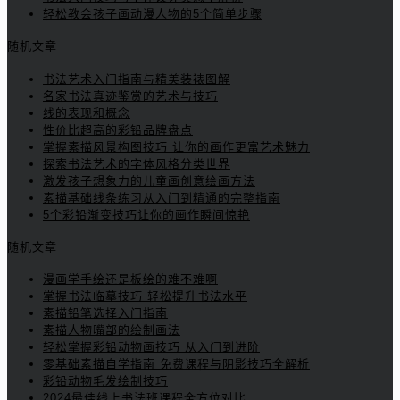
轻松教会孩子画动漫人物的5个简单步骤
随机文章
书法艺术入门指南与精美装裱图解
名家书法真迹鉴赏的艺术与技巧
线的表现和概念
性价比超高的彩铅品牌盘点
掌握素描风景构图技巧 让你的画作更富艺术魅力
探索书法艺术的字体风格分类世界
激发孩子想象力的儿童画创意绘画方法
素描基础线条练习从入门到精通的完整指南
5个彩铅渐变技巧让你的画作瞬间惊艳
随机文章
漫画学手绘还是板绘的难不难啊
掌握书法临摹技巧 轻松提升书法水平
素描铅笔选择入门指南
素描人物嘴部的绘制画法
轻松掌握彩铅动物画技巧 从入门到进阶
零基础素描自学指南 免费课程与阴影技巧全解析
彩铅动物毛发绘制技巧
2024最佳线上书法班课程全方位对比