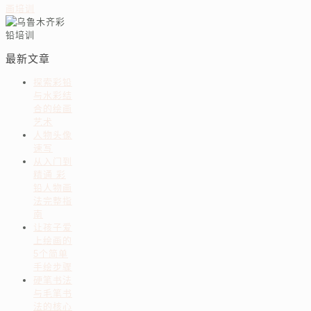
最新文章
探索彩铅
与水彩结
合的绘画
艺术
人物头像
速写
从入门到
精通 彩
铅人物画
法完整指
南
让孩子爱
上绘画的
5个简单
手绘步骤
硬笔书法
与毛笔书
法的核心