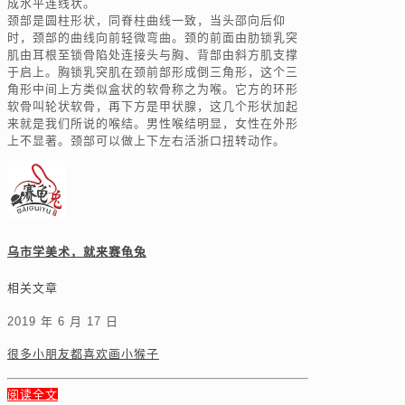
成水平连线状。
颈部是圆柱形状，同脊柱曲线一致，当头邵向后仰
时，颈部的曲线向前轻微弯曲。颈的前面由肋锁乳突
肌由耳根至锁骨陷处连接头与胸、背部由斜方肌支撑
于启上。胸锁乳突肌在颈前部形成倒三角形，这个三
角形中间上方类似盒状的软骨称之为喉。它方的环形
软骨叫轮状软骨，再下方是甲状腺，这几个形状加起
来就是我们所说的喉结。男性喉结明显，女性在外形
上不显著。颈部可以做上下左右活浙口扭转动作。
乌市学美术，就来赛龟兔
相关文章
2019 年 6 月 17 日
很多小朋友都喜欢画小猴子
阅读全文