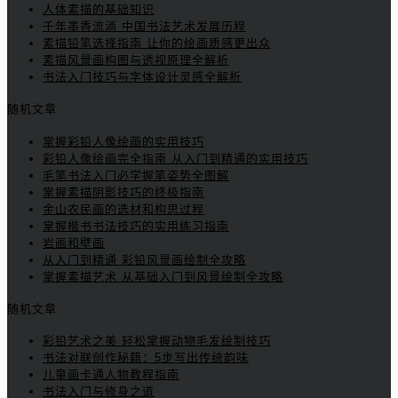
人体素描的基础知识
千年墨香流淌 中国书法艺术发展历程
素描铅笔选择指南 让你的绘画质感更出众
素描风景画构图与透视原理全解析
书法入门技巧与字体设计灵感全解析
随机文章
掌握彩铅人像绘画的实用技巧
彩铅人像绘画完全指南 从入门到精通的实用技巧
毛笔书法入门必学握笔姿势全图解
掌握素描阴影技巧的终极指南
金山农民画的选材和构思过程
掌握楷书书法技巧的实用练习指南
岩画和壁画
从入门到精通 彩铅风景画绘制全攻略
掌握素描艺术 从基础入门到风景绘制全攻略
随机文章
彩铅艺术之美 轻松掌握动物毛发绘制技巧
书法对联创作秘籍：5步写出传统韵味
儿童画卡通人物教程指南
书法入门与修身之道