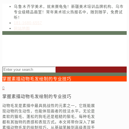
乌鲁木齐学美术，就来赛龟兔！新疆美术培训品牌机构、乌市
专业级精品画室！常年美术班火热报名中，随到随学，免费试
听！
181-1680-6557
网站地图
掌握素描动物毛发绘制的专业技巧
0
掌握素描动物毛发绘制的专业技巧
动物毛发是素描中最具挑战性的元素之一，它既能展
现动物的生动性，也能体现画者的技法水平。无论是
柔软的猫毛、蓬松的狗毛还是粗糙的鬃毛，每种毛发
都有其独特的质感和表现方式。本文将带你深入了解
素描动物毛发的绘制技巧，从基础笔触到高级表现手