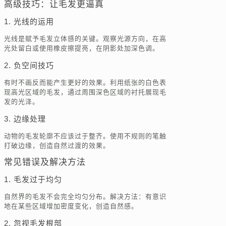
高级技巧：让毛发更逼真
1. 光线的运用
光线是赋予毛发立体感的关键。观察光源方向，在高
光处留白或使用橡皮擦提亮，在阴影处加深色调。
2. 负空间技巧
有时不画反而能产生更好的效果。利用纸张的白色表
现高光区域的毛发，通过周围深色区域的衬托展现毛
发的光泽。
3. 边缘处理
动物的毛发轮廓不应该过于整齐。使用不规则的笔触
打破边缘，创造自然过渡的效果。
常见错误及解决方法
1. 毛发过于均匀
自然界的毛发不会完全均匀分布。解决方法：有意识
地在某些区域增加密度变化，创造自然感。
2. 忽视毛发根部