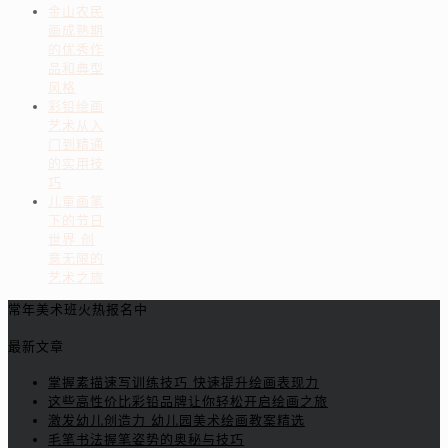
金山农民
画成熟期
的优秀作
品和典型
风格
彩铅绘画
艺术从入
门到精通
的实用技
巧
儿童画笔
下的节日
世界 创
意无限的
艺术之旅
常年美术班火热报名中
最新文章
掌握素描速写训练技巧 快速提升绘画表现力
这些高性价比彩铅品牌让你轻松开启绘画之旅
激发幼儿创造力 幼儿园美术绘画教案精选
毛笔书法握笔姿势的奥秘与技巧