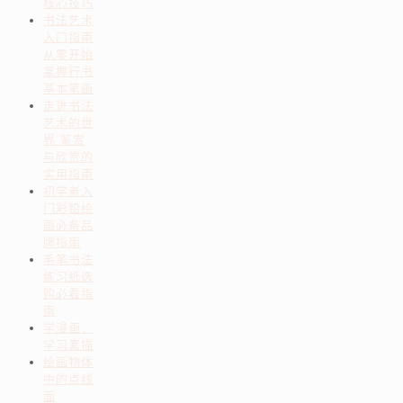
核心技巧
书法艺术
入门指南
从零开始
掌握行书
基本笔画
走进书法
艺术的世
界 鉴赏
与欣赏的
实用指南
初学者入
门彩铅绘
画必备品
牌指南
毛笔书法
练习纸选
购必看指
南
学漫画，
学习素描
绘画物体
中的点线
面