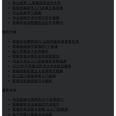
童心绘梦 儿童画获奖佳作大赏
彩铅绘画新手入门必备工具清单
怎么样来学习漫画
书法装裱艺术与技巧完全指南
掌握彩铅动物画技法的艺术魅力
随机文章
掌握彩铅叠色技巧 让你的画作焕发新生命
零基础快速学素描的7个秘诀
画个带着房子走的蜗牛
掌握素描动物毛发的绘制技巧
书法艺术从入门到装裱的完整指南
2023年不容错过的书法字帖精品推荐
素描阴影处理五大实用技巧精解
幼儿园儿童画简单入门指南
素描光影表现技巧全解析
最新咨询
书法装裱与保存的10个实用技巧
掌握硬笔书法速成的艺术技巧
素描铅笔选购全攻略 从入门到精通
亲子创意儿童画活动指南