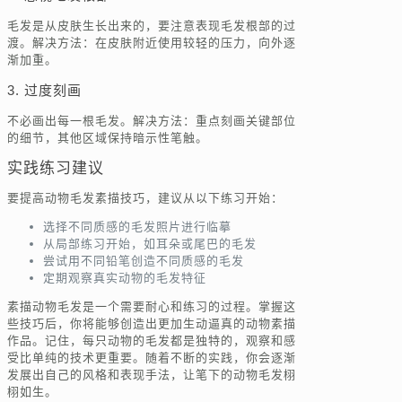
毛发是从皮肤生长出来的，要注意表现毛发根部的过
渡。解决方法：在皮肤附近使用较轻的压力，向外逐
渐加重。
3. 过度刻画
不必画出每一根毛发。解决方法：重点刻画关键部位
的细节，其他区域保持暗示性笔触。
实践练习建议
要提高动物毛发素描技巧，建议从以下练习开始：
选择不同质感的毛发照片进行临摹
从局部练习开始，如耳朵或尾巴的毛发
尝试用不同铅笔创造不同质感的毛发
定期观察真实动物的毛发特征
素描动物毛发是一个需要耐心和练习的过程。掌握这
些技巧后，你将能够创造出更加生动逼真的动物素描
作品。记住，每只动物的毛发都是独特的，观察和感
受比单纯的技术更重要。随着不断的实践，你会逐渐
发展出自己的风格和表现手法，让笔下的动物毛发栩
栩如生。