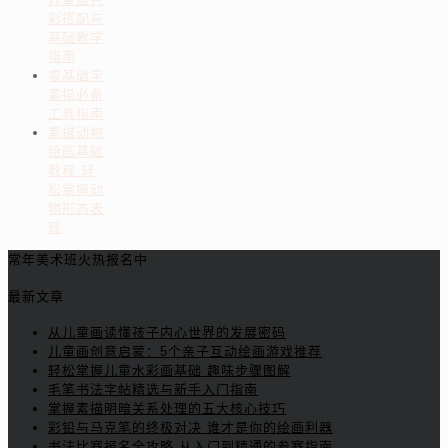
彩搭配与
基础教学
指南
零基础学
素描必备
工具指南
素描动物
绘画基础
教程 轻
松掌握动
物形态表
现
常年美术班火热报名中
最新文章
从儿童画读懂孩子内心世界的发展密码
儿童画创意启蒙：5个亲子互动绘画游戏推荐
轻松掌握儿童水彩画基础 趣味步骤图解
毛笔书法字帖精选与新手入门指南
掌握素描明暗关系处理的五大核心技巧
彩铅与马克笔的终极对决 谁才是你的绘画利器
书法比赛报名全攻略 从入门到精通的参赛指南