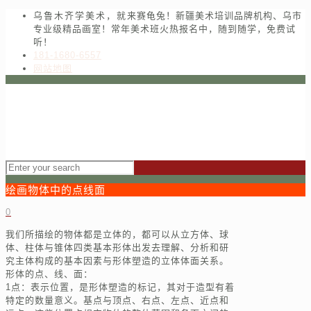
乌鲁木齐学美术，就来赛龟兔！新疆美术培训品牌机构、乌市
专业级精品画室！常年美术班火热报名中，随到随学，免费试
听！
181-1680-6557
网站地图
绘画物体中的点线面
0
我们所描绘的物体都是立体的，都可以从立方体、球
体、柱体与锥体四类基本形体出发去理解、分析和研
究主体构成的基本因素与形体塑造的立体体面关系。
形体的点、线、面：
1点：表示位置，是形体塑造的标记，其对于造型有着
特定的数量意义。基点与顶点、右点、左点、近点和