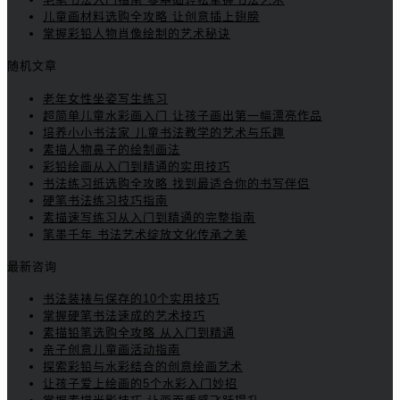
儿童画材料选购全攻略 让创意插上翅膀
掌握彩铅人物肖像绘制的艺术秘诀
随机文章
老年女性坐姿写生练习
超简单儿童水彩画入门 让孩子画出第一幅漂亮作品
培养小小书法家 儿童书法教学的艺术与乐趣
素描人物鼻子的绘制画法
彩铅绘画从入门到精通的实用技巧
书法练习纸选购全攻略 找到最适合你的书写伴侣
硬笔书法练习技巧指南
素描速写练习从入门到精通的完整指南
笔墨千年 书法艺术绽放文化传承之美
最新咨询
书法装裱与保存的10个实用技巧
掌握硬笔书法速成的艺术技巧
素描铅笔选购全攻略 从入门到精通
亲子创意儿童画活动指南
探索彩铅与水彩结合的创意绘画艺术
让孩子爱上绘画的5个水彩入门妙招