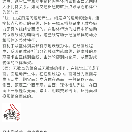
远点，这些位置点规定物体的整体范围和各面之间的
大小比例关系。如同交通枢纽的转折点联系着形体中
的线与面
2线：由点酌定向运动产生。线是点的运动的延续，连
接起点和终点的是线，任何一幅素描都是由无数条魁
力无穷的线组合而成的。在形体塑造的过程中所借助
的假设线称为辅助线，这些线有助于把握形体的动势
和形体的整体特征，
有利于从整体到局部有序地表现形体。在绘画过程
中，反映形体转折部分的线称为轮廓线，轮廓线的表
现要求由直线到曲线，由外轮廓到内轮廓，从而形成
物体的立体框架。
3面：无数点的组合或无数线的排列，在视党上形成了
面，面运动产生体。在造型过程中。面可分为直面与
曲面两类。肥宜面：立方体在画面上一般是以正面、
侧面、顶底三个面呈现。曲面：球体惜助光线，在画
面上一般是以亮面、暗面、明暗交界线面、反光面和
投影组合而成的。