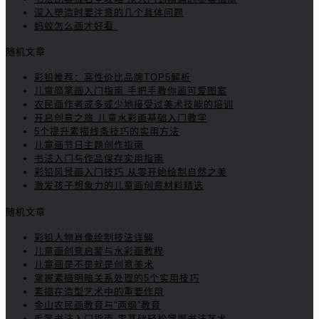
深入塑造时要注意的几个具体问题
蚂蚁怎么画才好看.
随机文章
彩铅推荐：高性价比品牌TOP5解析
儿童简笔画入门指南 手把手教你画可爱图案
农民画作者或多或少地接受过美术技能的培训
开启创意之旅 儿童水彩画基础入门教学
5个提升素描线条技巧的实用方法
儿童画节日主题创作指南
书法入门与作品保存实用指南
彩铅风景画入门技巧 从零开始绘制自然之美
激发孩子想象力的儿童画创意材料精选
随机文章
彩铅人物肖像绘制技法详解
儿童画创意启蒙与水彩画教程
儿童画是不是就是创意美术
掌握素描明暗关系处理的5个实用技巧
素描在造型艺术中的重要作用
金山农民画教育与“两纲”教育
毛笔书法入门指南 零基础轻松掌握书法艺术