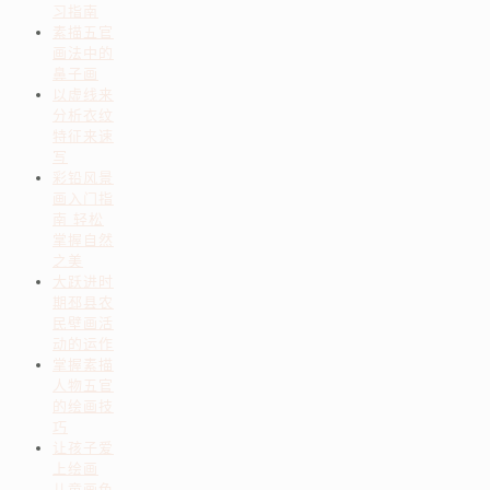
习指南
素描五官
画法中的
鼻子画
以虚线来
分析衣纹
特征来速
写
彩铅风景
画入门指
南 轻松
掌握自然
之美
大跃进时
期邳县农
民壁画活
动的运作
掌握素描
人物五官
的绘画技
巧
让孩子爱
上绘画
儿童画色