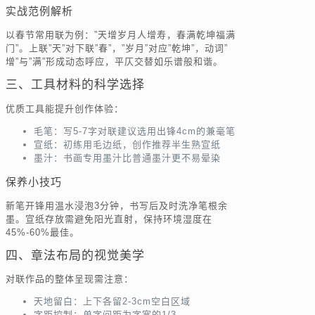
实战范例解析
以春节常用联为例：”天增岁月人增寿，春满乾坤福满
门”。上联”天”对下联”春”，”岁月”对应”乾坤”，动词”
增”与”满”形成动态呼应，平仄交替如乐谱般和谐。
三、工具材料的科学选择
优质工具能提升创作体验：
毛笔：写5-7字对联建议选用出锋4cm的兼毫笔
宣纸：初练用毛边纸，创作推荐半生熟宣纸
墨汁：书画专用墨汁比普通墨汁更不易晕染
保养小技巧
新笔开锋用温水浸泡3分钟，书写后及时洗净笔根余
墨。宣纸存放需避免阳光直射，保持环境湿度在
45%-60%最佳。
四、章法布局的视觉美学
对联作品的整体呈现需注意：
天地留白：上下各留2-3cm空白区域
字距控制：单字间距为字宽的1/3