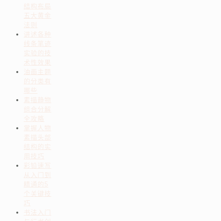
结构布局
五大黄金
法则
讲述各种
线条笔迹
实验的技
术性效果
油画主题
的分类有
哪些
素描静物
组合分解
全攻略
掌握人物
素描头部
结构的实
用技巧
彩铅速写
从入门到
精通的5
个关键技
巧
书法入门