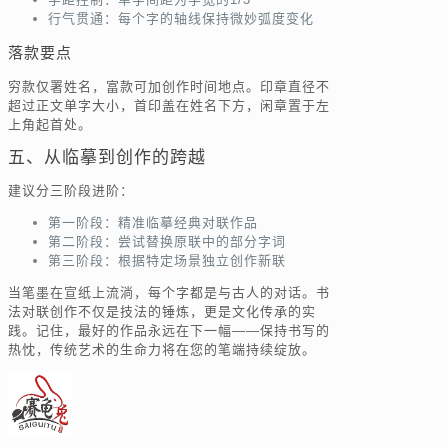
行气贯通：每个字的轴线保持微妙弧度变化
落款要点
穷款仅署姓名，富款可加创作时间地点。印章直径不
超过正文单字大小，首印盖在姓名下方，闲章置于左
上角起首处。
五、从临摹到创作的跨越
建议分三阶段进阶：
第一阶段：精准临摹经典对联作品
第二阶段：尝试替换原联中的部分字词
第三阶段：根据特定场景独立创作新联
当笔墨在宣纸上流淌，每个字都是与古人的对话。书
法对联创作不仅是技法的锤炼，更是文化传承的实
践。记住，最好的作品永远在下一幅——保持书写的
热忱，传统艺术的生命力将在您的笔端持续绽放。