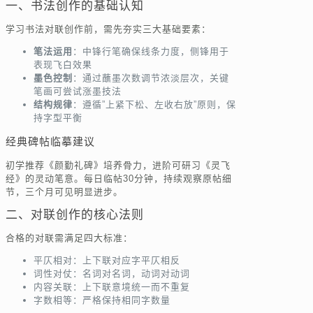
一、书法创作的基础认知
学习书法对联创作前，需先夯实三大基础要素：
笔法运用
：中锋行笔确保线条力度，侧锋用于
表现飞白效果
墨色控制
：通过蘸墨次数调节浓淡层次，关键
笔画可尝试涨墨技法
结构规律
：遵循”上紧下松、左收右放”原则，保
持字型平衡
经典碑帖临摹建议
初学推荐《颜勤礼碑》培养骨力，进阶可研习《灵飞
经》的灵动笔意。每日临帖30分钟，持续观察原帖细
节，三个月可见明显进步。
二、对联创作的核心法则
合格的对联需满足四大标准：
平仄相对：上下联对应字平仄相反
词性对仗：名词对名词，动词对动词
内容关联：上下联意境统一而不重复
字数相等：严格保持相同字数量