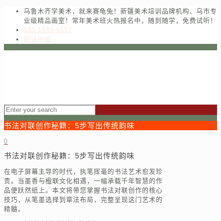
乌鲁木齐学美术，就来赛龟兔！新疆美术培训品牌机构、乌市专
业级精品画室！常年美术班火热报名中，随到随学，免费试听！
181-1680-6557
网站地图
书法对联创作秘籍：5步写出传统韵味
0
书法对联创作秘籍：5步写出传统韵味
在电子屏幕主导的时代，执笔挥毫的书法艺术愈发珍
贵。当墨香与楹联文化相遇，一幅承载千年智慧的作
品便跃然纸上。本文将带您掌握书法对联创作的核心
技巧，从笔墨选择到章法布局，完整呈现这门艺术的
精髓。