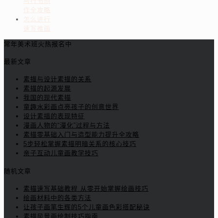
与行书创
作全攻略
怎么进行
速写推画
常年美术班火热报名中
最新文章
素描与设计素描的关系
素描的起源发展
我国的现代素描
童趣水彩画点亮孩子的创意世界
设计素描的表现特征
漫画人物的“漫化”过程与方法
素描零基础入门与造型能力提升全攻略
5步轻松掌握素描明暗关系的核心技巧
亲子互动儿童画教学技巧
随机文章
素描速写基础教程 从零开始掌握绘画技巧
绘画材料中的各类方法
让孩子画笔生辉的5个儿童画色彩搭配秘诀
素描风景画绘制技巧指南