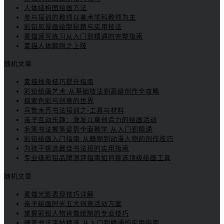
人体结构图绘画方法
参与培训的教师以美术学科教师为主
彩铅风景画绘制秘籍与实用技法
素描速写练习从入门到精通的完整指南
素描人体解刨之上肢
随机文章
素描线条技巧提升指南
彩铅绘画艺术 从基础技法到高级创作全攻略
探索色彩与创意的世界
乌鲁木齐书法培训之-工具与材料
亲子互动乐趣：激发儿童创造力的绘画活动
毛笔书法握笔姿势全面教学 从入门到精通
彩铅绘画入门指南 从静物到动漫人物的创作技巧
为孩子挑选最佳书法班的实用指南
专业级彩铅品牌测评指南如何挑选顶级绘画工具
随机文章
素描光影表现技巧详解
亲子绘画时光五大创意活动方案
掌握彩铅人物肖像绘制的专业技巧
硬笔书法字帖精选 从入门到精通的实用指南