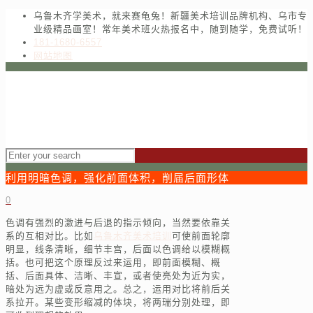
乌鲁木齐学美术，就来赛龟兔！新疆美术培训品牌机构、乌市专
业级精品画室！常年美术班火热报名中，随到随学，免费试听！
181-1680-6557
网站地图
利用明暗色调，强化前面体积，削届后面形体
0
色调有强烈的激进与后退的指示倾向，当然要依靠关
系的互相对比。比如
乌鲁木齐美术培训
可使前面轮廓
明显，线条清晰，细节丰宫，后面以色调给以模糊概
括。也可把这个原理反过来运用，即前面模糊、概
括、后面具体、洁晰、丰宣，或者使亮处为近为实，
暗处为远为虚或反意用之。总之，运用对比将前后关
系拉开。某些变形缩减的体块，将两瑞分别处理，即