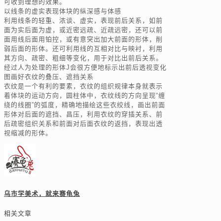
可收到理想的效果。
以线条的虚实表现体块的纵深感与体感
利用线条的轻重、浓谈、虚实，表现前后关系，如前
面为实后面为虚，或近密远疏、近疏远密，还可以前
面用线后面用铂控，或有意突出加大前面的形体，削
弱后面的形体。还可利用线的互相对比与映衬，利用
其方向、疏密、粗细等变化，用于对比出前后关系。
经过人为处理的形体J会很方便地标示出前后透视变化
图画好衣纹的叠压、遮挡关系
衣纹是一个有利的要素，衣纹的组织规律本身就表示
着体块的运动方向，圆柱体中，衣纹线的方向呈现“缠
绕的线圈”的弧度，精确地描绘这些衣绞线，画出前面
形体对后面的遮挡、昌压，利用衣纹的穿插关系、前
后疏密组织关系和前面对后面衣纹的返挡，表现出透
视缩减的形体。
乌市学美术，就来赛龟兔
相关文章