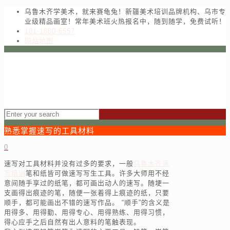
乌鲁木齐学美术，就来赛龟兔！新疆美术培训品牌机构、乌市专
业级精品画室！常年美术班火热报名中，随到随学，免费试听！
181-1680-6557
网站地图
熟悉掌握速写的工具材料
0
速写对工具材料并没有过多的要求，一般
乌鲁木齐速
写培训
笔和纸皆可做速写写生工具。许多大师用不经
意间随手享过的纸笔，都可画出动人的速写。随埂一
支画得出痕迹的笔，随便一张着得上痕迹的纸，只要
顺手，都可能画出不错的速写作品。 “顺手”的含义是
用得多、用得勤、用得专心、用得熟练、用得习惯，
得心应手之后自然有出人意料的笔触表现。