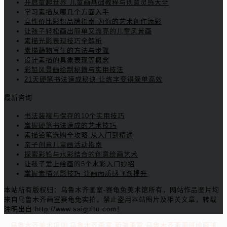
开启童趣世界 儿童画基础教程与创意灵感大全
学习素描从哪几个方面入手
高性价比彩铅品牌指南 为你的艺术创作添彩
让孩子轻松画出简单又漂亮的儿童风景画
素描光影表现技巧全解析
素描静物写生的方法与步骤
设计素描的具象表现等概念
彩铅风景画绘制秘籍与实用技法
21天硬笔书法速成秘诀 让练字变得简单高效
最新咨询
书法装裱与保存的10个实用技巧
掌握硬笔书法速成的艺术技巧
素描铅笔选购全攻略 从入门到精通
亲子创意儿童画活动指南
探索彩铅与水彩结合的创意绘画艺术
让孩子爱上绘画的5个水彩入门妙招
掌握素描光影技巧 让画面质感飞跃提升
本站所有版权归：乌鲁木齐画室-赛龟兔美术馆所有，网站作品图片均
来自乌鲁木齐画室赛龟兔实拍，禁止盗用本站图片及相关文章，转载
注明出自:http://www.saiguitu.com！
乌鲁木齐美术培训
乌鲁木齐画室
新疆画室
乌鲁木齐画画班绘画班