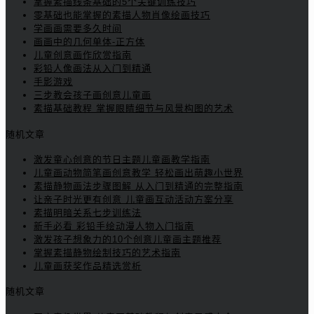
掌握素描线条基础的5个关键训练技巧
零基础也能掌握的素描人物肖像绘画技巧
学画画需要多久时间
画画中的几何单体-正方体
儿童创意画作欣赏指南
彩铅人像画法从入门到精通
手影游戏
三步教会孩子画创意儿童画
素描基础教程 掌握眼睛细节与风景构图的艺术
随机文章
激发童心创意的节日主题儿童画教学指南
儿童画动物简笔画创意教学 轻松画出萌趣小世界
素描静物画法步骤图解 从入门到精通的完整指南
让亲子时光更有创意 儿童画互动活动方案分享
素描明暗关系七步训练法
新手必看 彩铅手绘动漫人物入门指南
激发孩子想象力的10个创意儿童画主题推荐
掌握素描静物绘制技巧的艺术指南
儿童画获奖作品精选赏析
随机文章