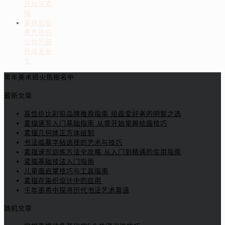
开始学素
描
掌握彩铅
叠色技巧
让你的画
作焕发新
生
常年美术班火热报名中
最新文章
高性价比彩铅品牌推荐指南 绘画爱好者的明智之选
素描速写入门基础指南 从零开始掌握绘画技巧
素描几何体正方体绘制
书法临摹字帖选择的艺术与技巧
素描速写训练方法全攻略 从入门到精通的实用指南
素描基础技法入门指南
儿童画启蒙技巧与工具指南
素描在染织设计中的应用
千年墨香中探寻历代书法艺术真谛
随机文章