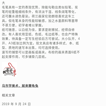
大
毛笔具有一定的表现优势，除能勾勒出类似铅笔、炭
笔的轻重粗细线条外，有浓淡干湿、线条阔笔等化，
还可蘸水调色晕柒。荷兰画家伦勃朗很喜欢这车工
具。但毛笔本身的性能较敏感，加之水墨颜料等嚣带
不甚方便，初学者难以掌握。
纸可随意，以白纸为佳，要求是耐擦拭，经得自修
改。有人喜欢用宣纸、色纸、毛边纸等，也会产特殊
效果，待具备一定写生经验后方可尝试。大小队开、4
开、A3纸张比例为宜。现文具店有诸多样式、本、纸
型、质地的速写本出售，均可选择使用。
速写的铺垫可以是画板或画夹。布棕的画夹表面6纸不
起支撑作用，可多铺垫几层纸。
乌市学美术，就来赛龟兔
相关文章
2019 年 9 月 24 日