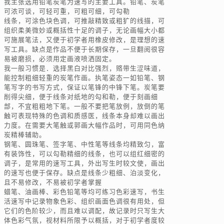
我主张选用铅笔炭笔为速写的主要工具。铅笔、炭笔
可浓可谈，可轻可重，可粗可细，可勾勒
线条，可涂色块色调，可推敲精致或粗犷的线描，可
组织柔美微妙或概括性十足的调子，无论画幅大小都
可施展笔法，又便于初学者用橡皮修改，是理想的速
写工具。缺点是作品不便于长期保存，一旦翻阅很容
易被磨损，必须用定画液喷洒固定。
我一般习惯是．选择黑白对比强烈，赂带生涩味道，
能控制粗细轻重的炭笔作画。执笔姿态一如铅笔、钢
笔写字的书写方式，保证以笔锋的中锋下笔。炭笔要
削得尖细，便于线条对纸地的勾和勒，便于刻画细
部，不宜粗粗地下笔。一般不要把笔放例，放倒的笔
触可表现特殊的色调和质感医，线条本身却难以画出
力度。在需要大笔触或郭画大幅作品时，可用同色纳
炭精棒辅助。
钢笔、圆珠笔、签字笔、中性笔等线条均精致匀，富
有装饰性，可以勾勒精细的线条，也可以组红细密的
调子，是常用的速写工具，外出写生时较文使，画出
的速写也便于保存。缺点是线条少粗细、泊淡变化，
且不易修改，不易被初学者掌握
蜡笔、油画棒、彩色铅笔等均可练习色彩速写，书生
活速写中记录物象色彩、组织画面色调很有用处，但
它们的色阶较少，而且难以调配，故记录时只写生大
体色彩气氛，视材料所限予以概括，对于初学者度较