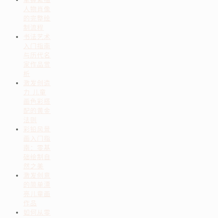
人物肖像
的完整绘
制流程
书法艺术
入门指南
与历代名
家作品赏
析
激发创造
力 儿童
画色彩搭
配的黄金
法则
彩铅风景
画入门指
南：零基
础绘制自
然之美
激发创意
的简单漂
亮儿童画
作品
如何从零