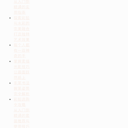
从入门到
精通的实
用指南
探索彩铅
与水彩的
完美融合
打造独特
艺术效果
每个人都
有一双神
奇的手
掌握素描
光影技巧
让画面跃
然纸上
毛笔书法
握笔姿势
完全解析
彩铅选购
全攻略
从入门到
精通的套
装推荐与
使用技巧