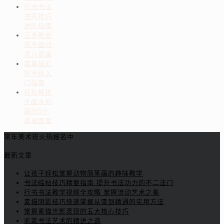
行书书法
书写技巧
进阶指南
三步教会
孩子画创
意儿童画
零基础彩
铅手绘入
门指南
轻松教孩
子画水彩
画的5个
简单图案
常年美术班火热报名中
最新文章
让孩子轻松掌握动物简笔画的趣味教学
书法临帖技巧精要指南 提升书法功力的不二法门
行书书法教学视频全攻略 掌握流动艺术之美
素描阴影技巧快速掌握从零到精通的实用方法
掌握素描光影表现的五大核心技巧
毛笔书法艺术的精进之道