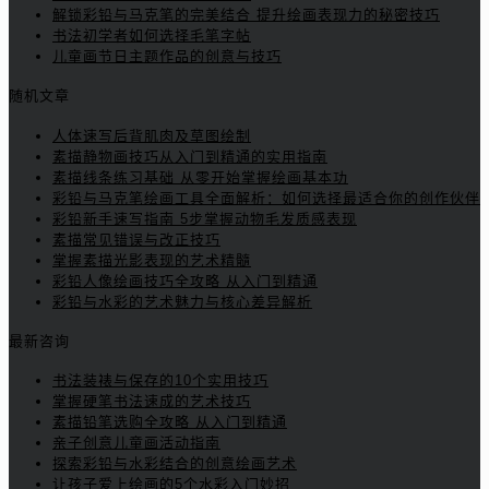
解锁彩铅与马克笔的完美结合 提升绘画表现力的秘密技巧
书法初学者如何选择毛笔字帖
儿童画节日主题作品的创意与技巧
随机文章
人体速写后背肌肉及草图绘制
素描静物画技巧从入门到精通的实用指南
素描线条练习基础 从零开始掌握绘画基本功
彩铅与马克笔绘画工具全面解析：如何选择最适合你的创作伙伴
彩铅新手速写指南 5步掌握动物毛发质感表现
素描常见错误与改正技巧
掌握素描光影表现的艺术精髓
彩铅人像绘画技巧全攻略 从入门到精通
彩铅与水彩的艺术魅力与核心差异解析
最新咨询
书法装裱与保存的10个实用技巧
掌握硬笔书法速成的艺术技巧
素描铅笔选购全攻略 从入门到精通
亲子创意儿童画活动指南
探索彩铅与水彩结合的创意绘画艺术
让孩子爱上绘画的5个水彩入门妙招