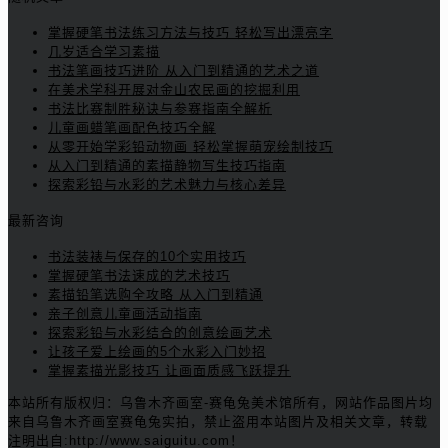
掌握硬笔书法练习方法与技巧 轻松写出漂亮字
几岁适合学习素描
书法笔画技巧进阶 从入门到精通的艺术之道
在美术学科开展对金山农民画的挖掘利用
书法比赛制胜秘诀与参赛指南全解析
儿童画蜡笔画配色技巧全解
从零开始学彩铅动物画 轻松掌握萌宠绘制技巧
从入门到精通的素描静物写生技巧指南
探索彩铅与水彩的艺术魅力与核心差异
最新咨询
书法装裱与保存的10个实用技巧
掌握硬笔书法速成的艺术技巧
素描铅笔选购全攻略 从入门到精通
亲子创意儿童画活动指南
探索彩铅与水彩结合的创意绘画艺术
让孩子爱上绘画的5个水彩入门妙招
掌握素描光影技巧 让画面质感飞跃提升
本站所有版权归：乌鲁木齐画室-赛龟兔美术馆所有，网站作品图片均
来自乌鲁木齐画室赛龟兔实拍，禁止盗用本站图片及相关文章，转载
注明出自:http://www.saiguitu.com！