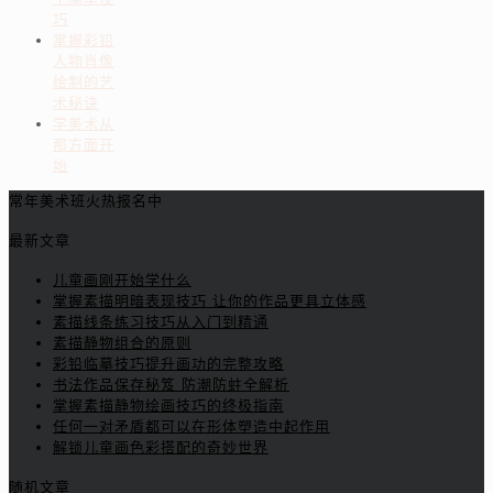
巧
掌握彩铅
人物肖像
绘制的艺
术秘诀
学美术从
那方面开
始
常年美术班火热报名中
最新文章
儿童画刚开始学什么
掌握素描明暗表现技巧 让你的作品更具立体感
素描线条练习技巧从入门到精通
素描静物组合的原则
彩铅临摹技巧提升画功的完整攻略
书法作品保存秘笈 防潮防蛀全解析
掌握素描静物绘画技巧的终极指南
任何一对矛盾都可以在形体塑造中起作用
解锁儿童画色彩搭配的奇妙世界
随机文章