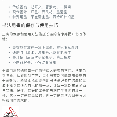
传统墨锭：胡开文、曹素功、一得阁
现代墨汁：红星、云头艳、墨运堂
特殊用墨：荣宝斋金墨、西泠印社银墨
书法用墨的保存与使用技巧
正确的保存和使用方法能延长墨的寿命并提升书写体
验：
墨锭应存放在干燥阴凉处，避免阳光直射
研磨时用清水，忌用茶水或其他液体
墨汁使用后及时盖紧瓶盖，防止挥发
不同品牌墨汁不宜混合使用
书法用墨的选购是一门值得深入研究的学问。从墨色
到胶质，从原料到工艺，每个细节都可能影响最终的
书写效果。希望本指南能帮助书法爱好者在浩瀚的墨
海中找到最适合自己的那一款，让每一笔都充满灵动
与韵味。记住，最好的墨是能与您产生共鸣的那一
种，它不一定是最高级的，但一定是最适合您书写风
格和创作需求的。