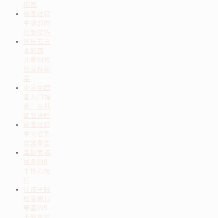
指南
绘画过程
中腿部的
绘制技巧
欢乐节日
水彩画
儿童创意
绘画轻松
学
小学生国
画入门指
南：从基
础到进阶
绘画过程
中的姿势
非常重要
掌握素描
线条的8
个核心技
巧
让孩子轻
松掌握儿
童画的5
个简单技