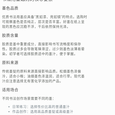
墨色品质
优质书法用墨应具备”黑如漆、亮如镜”的特点。选购时
可观察墨色是否纯正，层次是否丰富。好墨在纸上呈
现的黑色应沉稳不浮，干后依然保持光泽。
胶质含量
胶质是墨中重要成分，直接影响书写流畅度和保存
性。胶质过多会导致笔锋滞涩，过少则墨色淡薄易晕
染。初学者可选择胶质适中的墨汁，便于掌握。
原料来源
传统墨锭的原料来源直接影响品质。松烟墨色泽偏
冷，适合小楷；油烟墨色泽温润，适合行草。现代墨
汁应注意选择无有害化学添加的产品。
适用场合
不同书法创作场景需要不同的墨：
日常练习：选择性价比高的普通墨汁
作品创作：选用高品质墨锭或高级墨汁