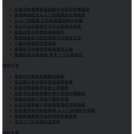
从零开始掌握彩铅绘画与水彩的完美融合
素描基础技法从入门到精通的实用指南
从入门到精通 彩铅风景画绘制全攻略
书法作品的装裱艺术与长期保存指南
绘画过程中手部的绘制技巧
素描线条练习的实用技巧与高效方法
儿童创意画作欣赏指南
素描速写中服饰衣服褶皱怎么画
素描铅笔选择指南 新手入门必备知识
随机文章
高性价比彩铅品牌精选指南
书法爱好者必读的宣纸选购秘籍
彩铅动物画新手轻松上手指南
名家书法真迹收藏价值与市场价格解析
绘画出我给小鸟安个家的场景
从零开始掌握人物肖像素描的完整指南
彩铅叠色技巧轻松掌握 从入门到进阶全指南
掌握素描静物写生的完整步骤指南
书法入门与名家作品赏析
随机文章