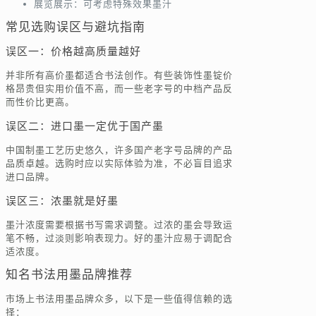
展览展示：可考虑特殊效果墨汁
常见选购误区与避坑指南
误区一：价格越高质量越好
并非所有高价墨都适合书法创作。有些装饰性墨锭价
格昂贵但实用价值不高，而一些老字号的中档产品反
而性价比更高。
误区二：进口墨一定优于国产墨
中国制墨工艺历史悠久，许多国产老字号品牌的产品
品质卓越。选购时应以实际体验为准，不必盲目追求
进口品牌。
误区三：浓墨就是好墨
墨汁浓度需要根据书写需求调整。过浓的墨会导致运
笔不畅，过淡则影响表现力。好的墨汁应易于调配合
适浓度。
知名书法用墨品牌推荐
市场上书法用墨品牌众多，以下是一些值得信赖的选
择：