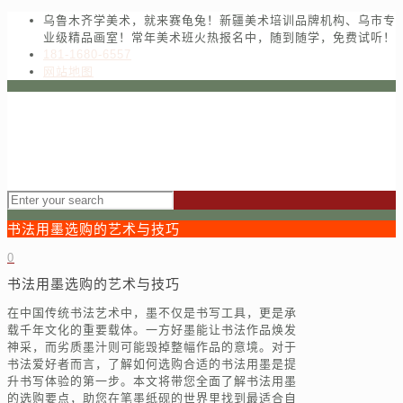
乌鲁木齐学美术，就来赛龟兔！新疆美术培训品牌机构、乌市专
业级精品画室！常年美术班火热报名中，随到随学，免费试听！
181-1680-6557
网站地图
书法用墨选购的艺术与技巧
0
书法用墨选购的艺术与技巧
在中国传统书法艺术中，墨不仅是书写工具，更是承
载千年文化的重要载体。一方好墨能让书法作品焕发
神采，而劣质墨汁则可能毁掉整幅作品的意境。对于
书法爱好者而言，了解如何选购合适的书法用墨是提
升书写体验的第一步。本文将带您全面了解书法用墨
的选购要点，助您在笔墨纸砚的世界里找到最适合自