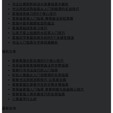
书法比赛制胜秘诀与参赛指南全解析
书法用纸选购指南从入门到精通的实战技巧
素描线条练习的5个核心技巧
零基础素描入门指南 静物画法轻松掌握
素描中眉毛眼睛脸部的画法
素描基础线条练习技巧
让孩子爱上绘画的水彩笔入门技巧
素描初学者最容易忽视的5个关键性错误
书法入门指南与字体风格解析
随机文章
掌握素描光影处理的5个核心技巧
零基础掌握素描静物画法的完整指南
掌握行书书法技巧的入门指南
彩铅人像画从入门到精通的实用指南
掌握书法用纸选购技巧 让笔墨生辉
掌握素描石膏像写生的完整步骤指南
零基础素描入门指南 掌握构图与绘画核心技巧
掌握素描人物肖像技巧的实用指南
儿童画学什么好
最新咨询