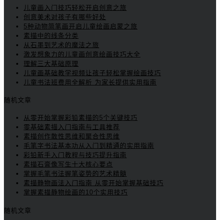
儿童画入门技巧轻松开启创意之旅
创意美术对孩子有哪些好处
5种动物简笔画开启儿童绘画启蒙之旅
素描中的线条分类
从石墨到艺术的魔法之旅
激发想象力的儿童画创意绘画技巧大全
理解三大基础原理
儿童画基础教学视频让孩子轻松掌握绘画技巧
儿童书法班费用全解析 为家长提供实用指南
随机文章
从零开始掌握彩铅素描的5个关键技巧
零基础素描入门指南与工具推荐
素描创作散性思维和聚合性思维
毛笔字书法基本功从入门到精通的实用指南
彩铅新手入门教程与技巧提升指南
素描石膏像写生十大核心要点
掌握毛笔书法握笔姿势的艺术精髓
素描静物画法入门指南 从零开始掌握基础技巧
掌握素描静物绘画的10个实用技巧
随机文章