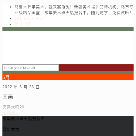
乌鲁木齐学美术，就来赛龟兔！新疆美术培训品牌机构、乌市专
业级精品画室！常年美术班火热报名中，随到随学，免费试听！
181-1680-6557
网站地图
5月
2022 年 5 月 26 日
画画
您喜欢吗?
0
阅读全文
常年美术班火热报名中
最新文章