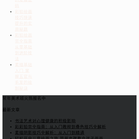
码
彩铅绘画
技巧快速
提升的实
用秘籍
彩铅绘画
完全指南
从零基础
到进阶技
法
素描基础
入门 掌
握五官与
毛发的绘
制秘诀
常年美术班火热报名中
最新文章
书法艺术对心理健康的积极影响
彩彩铅完全指南：从入门教程到叠色技巧全解析
素描阴影技巧全解析：从入门到精通
轻松开启儿童绘画之旅 简单步骤教会孩子画画