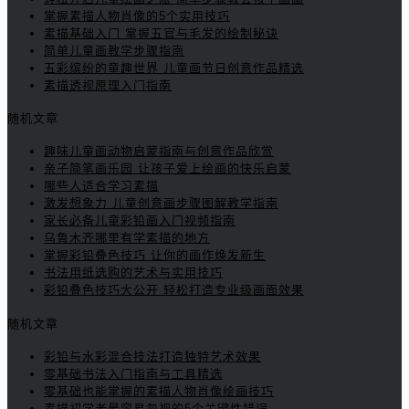
掌握素描人物肖像的5个实用技巧
素描基础入门 掌握五官与毛发的绘制秘诀
简单儿童画教学步骤指南
五彩缤纷的童趣世界 儿童画节日创意作品精选
素描透视原理入门指南
随机文章
趣味儿童画动物启蒙指南与创意作品欣赏
亲子简笔画乐园 让孩子爱上绘画的快乐启蒙
哪些人适合学习素描
激发想象力 儿童创意画步骤图解教学指南
家长必备儿童彩铅画入门视频指南
乌鲁木齐哪里有学素描的地方
掌握彩铅叠色技巧 让你的画作焕发新生
书法用纸选购的艺术与实用技巧
彩铅叠色技巧大公开 轻松打造专业级画面效果
随机文章
彩铅与水彩混合技法打造独特艺术效果
零基础书法入门指南与工具精选
零基础也能掌握的素描人物肖像绘画技巧
素描初学者最容易忽视的5个关键性错误