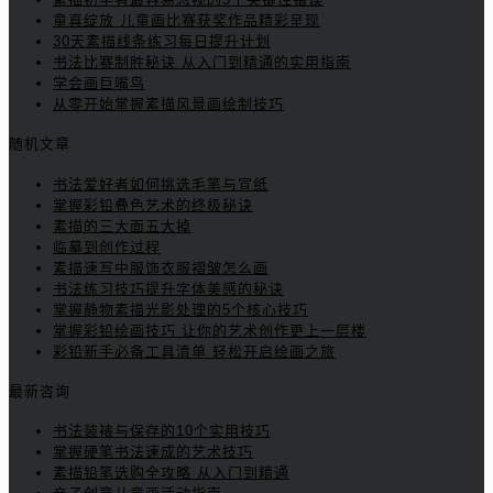
童真绽放 儿童画比赛获奖作品精彩呈现
30天素描线条练习每日提升计划
书法比赛制胜秘诀 从入门到精通的实用指南
学会画巨嘴鸟
从零开始掌握素描风景画绘制技巧
随机文章
书法爱好者如何挑选毛笔与宣纸
掌握彩铅叠色艺术的终极秘诀
素描的三大面五大掉
临摹到创作过程
素描速写中服饰衣服褶皱怎么画
书法练习技巧提升字体美感的秘诀
掌握静物素描光影处理的5个核心技巧
掌握彩铅绘画技巧 让你的艺术创作更上一层楼
彩铅新手必备工具清单 轻松开启绘画之旅
最新咨询
书法装裱与保存的10个实用技巧
掌握硬笔书法速成的艺术技巧
素描铅笔选购全攻略 从入门到精通