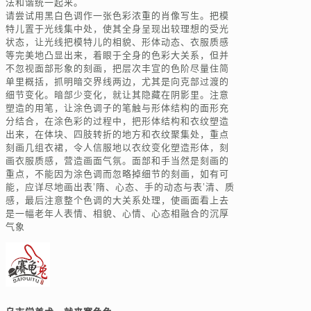
法和谐统一起来。
请尝试用黑白色调作一张色彩浓重的肖像写生。把模
特儿置于光线集中处，使其全身呈现出较理想的受光
状态，让光线把模特儿的相貌、形体动态、衣服质感
等完美地凸显出来，着眼于全身的色彩大关系，但并
不忽视面部形象的刻画，把层次丰宣的色阶尽量住简
单里概括，抓明暗交界线两边，尤其是向克部过渡的
细节变化。暗部少变化，就让其隐藏在阴影里。注意
塑造的用笔，让涂色调子的笔触与形体结构的面形充
分结合，在涂色彩的过程中，把形体结构和衣纹塑造
出来，在体块、四肢转折的地方和衣纹聚集处，重点
刻画几组衣裙，令人信服地以衣纹变化塑造形体，刻
画衣服质感，营造画面气氛。面部和手当然是刻画的
重点，不能因为涂色调而忽略掉细节的刻画，如有可
能，应详尽地画出表’隋、心态、手的动态与表’清、质
感，最后注意整个色调的大关系处理，使画面看上去
是一幅老年人表情、相貌、心情、心态相融合的沉厚
气象