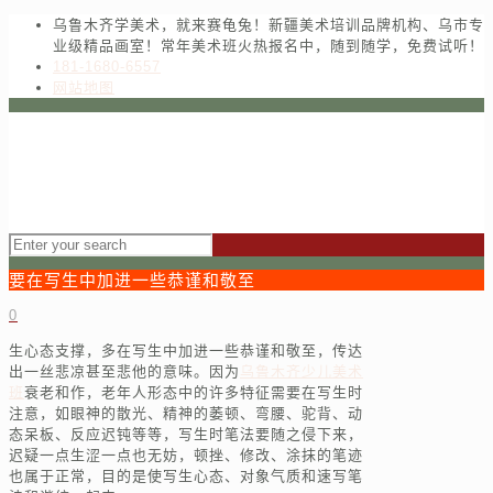
乌鲁木齐学美术，就来赛龟兔！新疆美术培训品牌机构、乌市专
业级精品画室！常年美术班火热报名中，随到随学，免费试听！
181-1680-6557
网站地图
要在写生中加进一些恭谨和敬至
0
生心态支撑，多在写生中加进一些恭谨和敬至，传达
出一丝悲凉甚至悲他的意味。因为
乌鲁木齐少儿美术
班
衰老和作，老年人形态中的许多特征需要在写生时
注意，如眼神的散光、精神的萎顿、弯腰、驼背、动
态呆板、反应迟钝等等，写生时笔法要随之侵下来，
迟疑一点生涩一点也无妨，顿挫、修改、涂抹的笔迹
也属于正常，目的是使写生心态、对象气质和速写笔