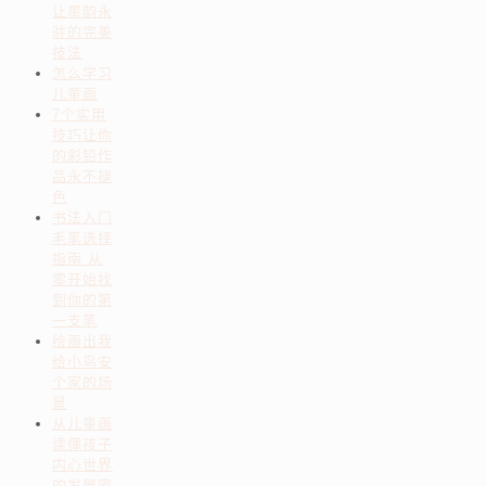
让墨韵永
驻的完美
技法
怎么学习
儿童画
7个实用
技巧让你
的彩铅作
品永不褪
色
书法入门
毛笔选择
指南 从
零开始找
到你的第
一支笔
绘画出我
给小鸟安
个家的场
景
从儿童画
读懂孩子
内心世界
的发展密